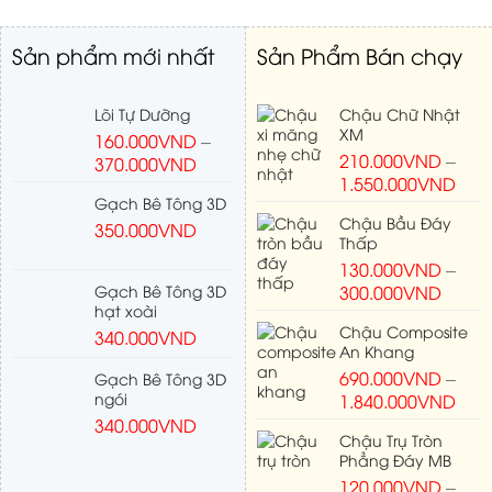
Sản phẩm mới nhất
Sản Phẩm Bán chạy
Lõi Tự Dưỡng
Chậu Chữ Nhật
XM
160.000
VND
–
210.000
VND
–
370.000
VND
1.550.000
VND
Gạch Bê Tông 3D
Chậu Bầu Đáy
350.000
VND
Thấp
130.000
VND
–
Gạch Bê Tông 3D
300.000
VND
hạt xoài
Chậu Composite
340.000
VND
An Khang
690.000
VND
–
Gạch Bê Tông 3D
ngói
1.840.000
VND
340.000
VND
Chậu Trụ Tròn
Phẳng Đáy MB
120.000
VND
–