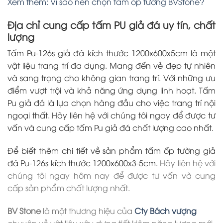
Xem thêm: Vì sao nên chọn tấm ốp tường BVStone?
Địa chỉ cung cấp tấm PU giả đá uy tín, chất
lượng
Tấm Pu-126s giả đá kích thước 1200x600x5cm là một
vật liệu trang trí đa dụng. Mang đến vẻ đẹp tự nhiên
và sang trọng cho không gian trang trí. Với những ưu
điểm vượt trội và khả năng ứng dụng linh hoạt. Tấm
Pu giả đá là lựa chọn hàng đầu cho việc trang trí nội
ngoại thất. Hãy liên hệ với chúng tôi ngay để được tư
vấn và cung cấp tấm Pu giả đá chất lượng cao nhất.
Để biết thêm chi tiết về sản phẩm tấm ốp tường giả
đá Pu-126s kích thước 1200x600x3-5cm.
Hãy liên hệ với
chúng tôi ngay hôm nay để được tư vấn và cung
cấp sản phẩm chất lượng nhất.
BV Stone
là một thương hiệu của
Cty Bách vượng