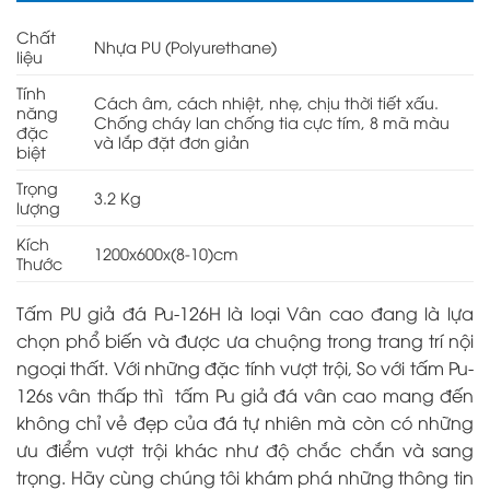
Chất
Nhựa PU (Polyurethane)
liệu
Tính
Cách âm, cách nhiệt, nhẹ, chịu thời tiết xấu.
năng
Chống cháy lan chống tia cực tím, 8 mã màu
đặc
và lắp đặt đơn giản
biệt
Trọng
3.2 Kg
lượng
Kích
1200x600x(8-10)cm
Thước
Tấm PU giả đá Pu-126H là loại Vân cao đang là lựa
chọn phổ biến và được ưa chuộng trong trang trí nội
ngoại thất. Với những đặc tính vượt trội, So với tấm Pu-
126s vân thấp thì tấm Pu giả đá vân cao mang đến
không chỉ vẻ đẹp của đá tự nhiên mà còn có những
ưu điểm vượt trội khác như độ chắc chắn và sang
trọng. Hãy cùng chúng tôi khám phá những thông tin