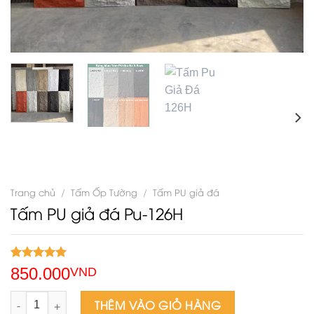
Trang chủ
/
Tấm Ốp Tường
/
Tấm PU giả đá
Tấm PU giả đá Pu-126H
5.00
2
trên 5
850.000
VND
dựa trên
đánh giá
Tấm PU giả đá Pu-126H số lượng
THÊM VÀO GIỎ HÀNG