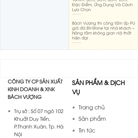
Đặc Điểm, Ứng Dụng Và Cách
Lựa Chọn
Bách Vượng thi công tấm ốp PU
giả đá BV-Stone tại nhà khách –
Nâng tầm không gian nội thất
hiện đại
CÔNG TY CP SẢN XUẤT
SẢN PHẨM & DịCH
KINH DOANH & XNK
VỤ
BÁCH VƯỢNG
Trang chủ
Trụ sở : Số 07 ngõ 102
Sản phẩm
Khuất Duy Tiến,
P.Thanh Xuân, Tp. Hà
Tin tức
Nội