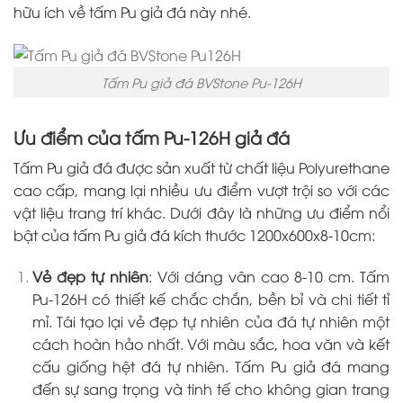
hữu ích về tấm Pu giả đá này nhé.
Tấm Pu giả đá BVStone Pu-126H
Ưu điểm của tấm Pu-126H giả đá
Tấm Pu giả đá được sản xuất từ chất liệu Polyurethane
cao cấp, mang lại nhiều ưu điểm vượt trội so với các
vật liệu trang trí khác. Dưới đây là những ưu điểm nổi
bật của tấm Pu giả đá kích thước 1200x600x8-10cm:
Vẻ đẹp tự nhiên
:
Với dáng vân cao 8-10 cm. Tấm
Pu-126H có thiết kế chắc chắn, bền bỉ và chi tiết tỉ
mỉ. Tái tạo lại vẻ đẹp tự nhiên của đá tự nhiên một
cách hoàn hảo nhất. Với màu sắc, hoa văn và kết
cấu giống hệt đá tự nhiên. Tấm Pu giả đá mang
đến sự sang trọng và tinh tế cho không gian trang