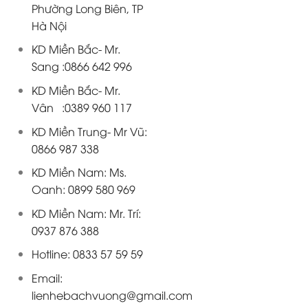
Phường Long Biên, TP
Hà Nội
KD Miền Bắc- Mr.
Sang :0866 642 996
KD Miền Bắc- Mr.
Vân :0389 960 117
KD Miền Trung- Mr Vũ:
0866 987 338
KD Miền Nam: Ms.
Oanh: 0899 580 969
KD Miền Nam: Mr. Trí:
0937 876 388
Hotline: 0833 57 59 59
Email:
lienhebachvuong@gmail.com