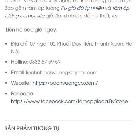
chuyên về vật liệu xây dựng tiết kiệm năng lượng mới.
Bao gồm tấm ốp tường
PU giả đá tự nhiên
và
tấm ốp
tường composite
giả đá tự nhiên, đồ nội thất, v.v.
Liên hệ báo giá ngay
:
Địa chỉ
: 07 ngõ 102 Khuất Duy Tiến, Thanh Xuân, Hà
Nội.
Hotline
: 0833 57 59 59
Email
: lienhebachvuong@gmail.com
Website
:
https://bachvuongco.com/
Fanpage
:
https://www.facebook.com/tamopgiada.BvStone
SẢN PHẨM TƯƠNG TỰ