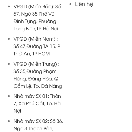
Liên hệ
VPGD (Miền Bắc): Số
57, Ngõ 35 Phố Vũ
Đình Tụng, Phường
Long Biên,TP. Hà Nội
VPGD (Miền Nam) :
Số 47,Đường TA 15, P
Thới An, TP HCM
VPGD (Miền Trung) :
Số 35,Đường Phạm
Hùng, Đặng Hòa, Q.
Cẩm Lệ, Tp. Đà Nẵng
Nhà máy SX 01: Thôn
7, Xã Phú Cát, Tp. Hà
Nội
Nhà máy SX 02: Số 36,
Ngõ 3 Thạch Bàn,