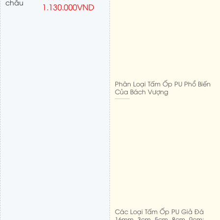
1.130.000
VND
Phân Loại Tấm Ốp PU Phổ Biến
Của Bách Vượng
Các Loại Tấm Ốp PU Giả Đá
16mm, 3cm, 5cm, 8cm, 9cm: