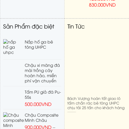
830.000
VND
Sản Phẩm đặc biệt
Tin Tức
Nắp hố ga bê
tông UHPC
Chậu xi măng đá
mài trồng cây
hoàn hảo, miễn
phí vận chuyển
Tấm PU giả đá Pu-
55s
Bách Vượng hoàn tất giao lô
tấm chắn rác bê tông UHPC
500.000
VND
chịu tải 25 tấn cho khách hàng
Chậu Composite
Minh Châu
900.000
VND
–