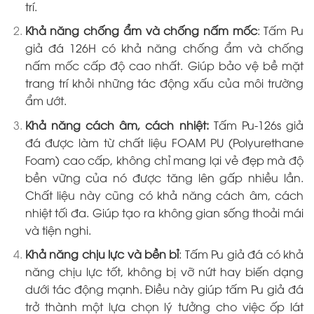
trí.
Khả năng chống ẩm và chống nấm mốc
: Tấm Pu
giả đá 126H có khả năng chống ẩm và chống
nấm mốc cấp độ cao nhất. Giúp bảo vệ bề mặt
trang trí khỏi những tác động xấu của môi trường
ẩm ướt.
Khả năng cách âm, cách nhiệt:
Tấm Pu-126s giả
đá được làm từ chất liệu FOAM PU (Polyurethane
Foam) cao cấp, không chỉ mang lại vẻ đẹp mà độ
bền vững của nó được tăng lên gấp nhiều lần.
Chất liệu này cũng có khả năng cách âm, cách
nhiệt tối đa. Giúp tạo ra không gian sống thoải mái
và tiện nghi.
Khả năng chịu lực và bền bỉ
: Tấm Pu giả đá có khả
năng chịu lực tốt, không bị vỡ nứt hay biến dạng
dưới tác động mạnh. Điều này giúp tấm Pu giả đá
trở thành một lựa chọn lý tưởng cho việc ốp lát