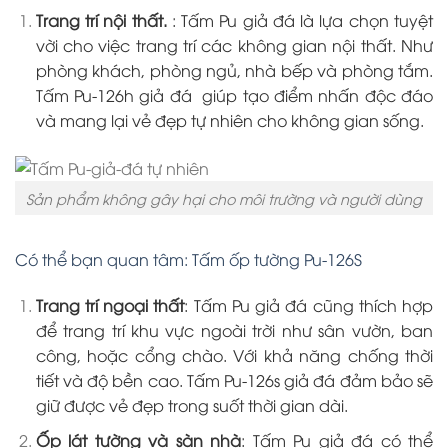
Trang trí nội thất.
: Tấm Pu giả đá là lựa chọn tuyệt
vời cho việc trang trí các không gian nội thất. Như
phòng khách, phòng ngủ, nhà bếp và phòng tắm.
Tấm Pu-126h giả đá giúp tạo điểm nhấn độc đáo
và mang lại vẻ đẹp tự nhiên cho không gian sống.
Sản phẩm không gây hại cho môi trường và người dùng
Có thể bạn quan tâm: Tấm ốp tường Pu-126S
Trang trí ngoại thất
: Tấm Pu giả đá cũng thích hợp
để trang trí khu vực ngoài trời như sân vườn, ban
công, hoặc cổng chào. Với khả năng chống thời
tiết và độ bền cao. Tấm Pu-126s giả đá đảm bảo sẽ
giữ được vẻ đẹp trong suốt thời gian dài.
Ốp lát tường và sàn nhà
: Tấm Pu giả đá có thể