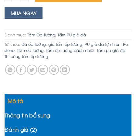
MUA NGAY
Danh mục:
Tấm Ốp Tường
,
Tấm PU giả đá
Từ khóa:
đá ốp tường
,
giá tấm ốp tường
,
PU giả đá tự nhiên
,
Pu
stone
,
Tấm ốp tường
,
tấm ốp tường cách nhiệt
,
Tấm pu giả đá
,
Thi công tấm ốp tường
Mô tả
Thông tin bổ sung
Đánh giá (2)