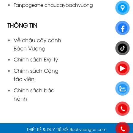
Fanpage:
me.chaucaybachvuong
THÔNG TIN
Về chậu cây cảnh
Bách Vượng
Chính sách Đại lý
Chính sách Cộng
tác viên
Chính sách bảo
hành
THIẾT KẾ & DUY TRÌ BỞI
Bachvuongco.com