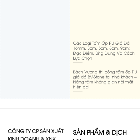
Các Loại Tấm Ốp PU Giả Đá
16mm, 3cm, 5cm, 8cm, 9cm:
Đặc Điểm, Ứng Dụng Và Cách
Lựa Chọn
Bách Vượng thi công tấm ốp PU
giả đá BV-Stone tại nhà khách –
Nâng tầm không gian nội thất
hiện đại
CÔNG TY CP SẢN XUẤT
SẢN PHẨM & DịCH
KINH DOANH & XNK