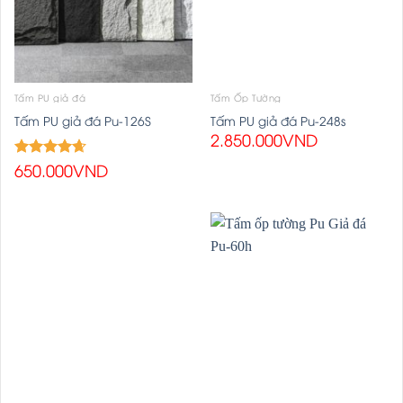
Tấm PU giả đá
Tấm Ốp Tường
Tấm PU giả đá Pu-126S
Tấm PU giả đá Pu-248s
2.850.000
VND
650.000
VND
Được xếp
4.67
hạng
5 sao