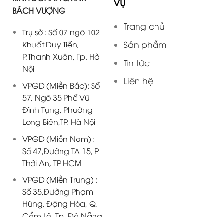
VỤ
BÁCH VƯỢNG
Trang chủ
Trụ sở : Số 07 ngõ 102
Sản phẩm
Khuất Duy Tiến,
P.Thanh Xuân, Tp. Hà
Tin tức
Nội
Liên hệ
VPGD (Miền Bắc): Số
57, Ngõ 35 Phố Vũ
Đình Tụng, Phường
Long Biên,TP. Hà Nội
VPGD (Miền Nam) :
Số 47,Đường TA 15, P
Thới An, TP HCM
VPGD (Miền Trung) :
Số 35,Đường Phạm
Hùng, Đặng Hòa, Q.
Cẩm Lệ, Tp. Đà Nẵng