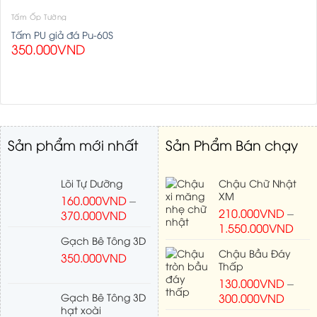
Tấm Ốp Tường
Tấm PU giả đá Pu-60S
350.000
VND
Sản phẩm mới nhất
Sản Phẩm Bán chạy
Lõi Tự Dưỡng
Chậu Chữ Nhật
XM
160.000
VND
–
210.000
VND
–
370.000
VND
1.550.000
VND
Gạch Bê Tông 3D
Chậu Bầu Đáy
350.000
VND
Thấp
130.000
VND
–
Gạch Bê Tông 3D
300.000
VND
hạt xoài