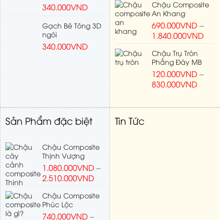
Chậu Composite
340.000
VND
An Khang
690.000
VND
–
Gạch Bê Tông 3D
ngói
1.840.000
VND
340.000
VND
Chậu Trụ Tròn
Phẳng Đáy MB
120.000
VND
–
830.000
VND
Sản Phẩm đặc biệt
Tin Tức
Chậu Composite
Thịnh Vượng
1.080.000
VND
–
2.510.000
VND
Chậu Composite
Phúc Lộc
740.000
VND
–