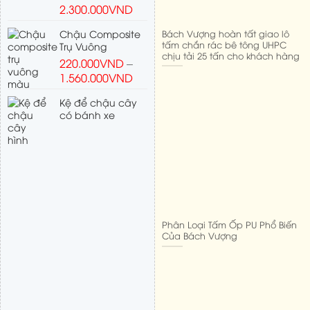
2.300.000
VND
Bách Vượng hoàn tất giao lô
Chậu Composite
tấm chắn rác bê tông UHPC
Trụ Vuông
chịu tải 25 tấn cho khách hàng
220.000
VND
–
1.560.000
VND
Kệ để chậu cây
có bánh xe
Phân Loại Tấm Ốp PU Phổ Biến
Của Bách Vượng