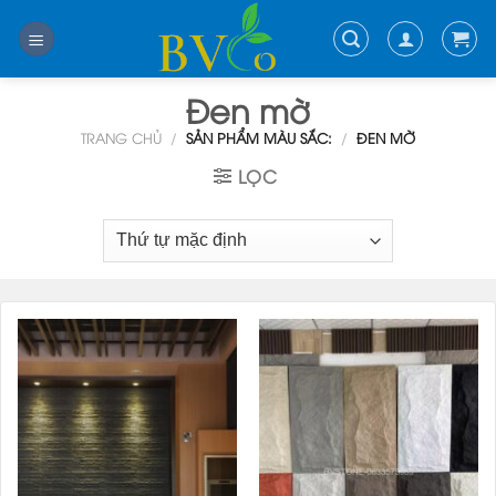
Skip
to
content
Đen mờ
TRANG CHỦ
/
SẢN PHẨM MÀU SẮC:
/
ĐEN MỜ
LỌC