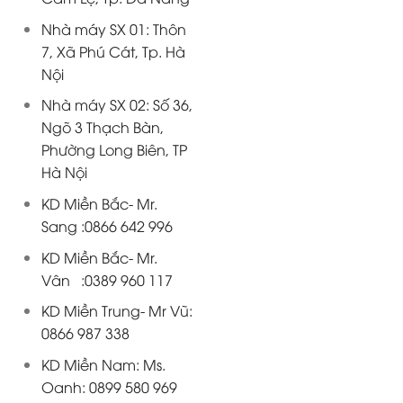
Nhà máy SX 01: Thôn
7, Xã Phú Cát, Tp. Hà
Nội
Nhà máy SX 02: Số 36,
Ngõ 3 Thạch Bàn,
Phường Long Biên, TP
Hà Nội
KD Miền Bắc- Mr.
Sang :0866 642 996
KD Miền Bắc- Mr.
Vân :0389 960 117
KD Miền Trung- Mr Vũ:
0866 987 338
KD Miền Nam: Ms.
Oanh: 0899 580 969