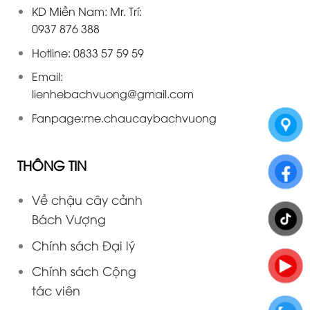
KD Miền Nam: Mr. Trí:
0937 876 388
Hotline: 0833 57 59 59
Email:
lienhebachvuong@gmail.com
Fanpage:
me.chaucaybachvuong
THÔNG TIN
Về chậu cây cảnh
Bách Vượng
Chính sách Đại lý
Chính sách Cộng
tác viên