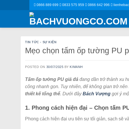
Skip
0866 889 699
0833 575 959
0866 642 996
lienheba
to
content
TIN TỨC - SỰ KIỆN
Mẹo chọn tấm ốp tường PU ph
POSTED ON
30/07/2025
BY
KIMANH
Tấm ốp tường PU giả đá
đang dần trở thành xu hướ
công nhanh gọn. Tuy nhiên, để không gian trở nên
thiết kế tổng thể
. Dưới đây
Bách Vượng
gợi ý mộ
1. Phong cách hiện đại – Chọn tấm PU
Phong cách hiện đại ưu tiên sự tối giản, sạch sẽ v