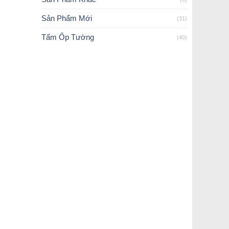
Sản Phẩm Mới
(31)
Tấm Ốp Tường
(40)