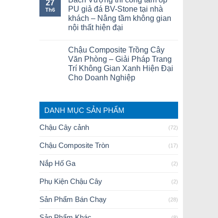
27
PU giả đá BV-Stone tại nhà
Th6
khách – Nâng tầm không gian
nội thất hiện đại
Chậu Composite Trồng Cây
Văn Phòng – Giải Pháp Trang
Trí Không Gian Xanh Hiện Đại
Cho Doanh Nghiệp
DANH MỤC SẢN PHẨM
Chậu Cây cảnh
(72)
Chậu Composite Tròn
(17)
Nắp Hố Ga
(2)
Phụ Kiện Chậu Cây
(2)
Sản Phẩm Bán Chạy
(28)
Sản Phẩm Khác
(8)