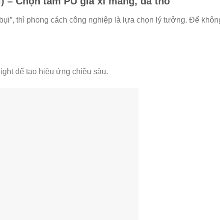
l) – Chọn tấm PU giả xi măng, đá thô
ụi”, thì phong cách công nghiệp là lựa chọn lý tưởng. Để khôn
ight để tạo hiệu ứng chiều sâu.