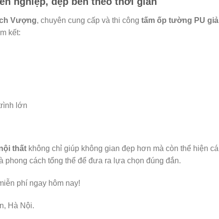
ên nghiệp, đẹp bền theo thời gian
ách Vượng
, chuyên cung cấp và thi công
tấm ốp tường PU giả
m kết:
rình lớn
ội thất
không chỉ giúp không gian đẹp hơn mà còn thể hiện cá 
à phong cách tổng thể để đưa ra lựa chọn đúng đắn.
miễn phí ngay hôm nay!
n, Hà Nội.