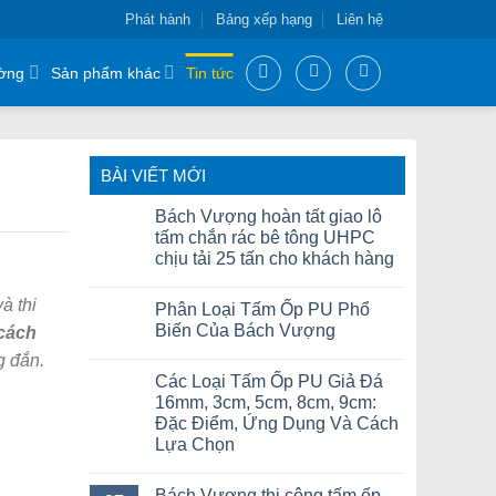
Phát hành
Bảng xếp hạng
Liên hệ
ờng
Sản phẩm khác
Tin tức
BÀI VIẾT MỚI
Bách Vượng hoàn tất giao lô
tấm chắn rác bê tông UHPC
chịu tải 25 tấn cho khách hàng
à thi
Phân Loại Tấm Ốp PU Phổ
Biến Của Bách Vượng
cách
g đắn.
Các Loại Tấm Ốp PU Giả Đá
16mm, 3cm, 5cm, 8cm, 9cm:
Đặc Điểm, Ứng Dụng Và Cách
Lựa Chọn
Bách Vượng thi công tấm ốp