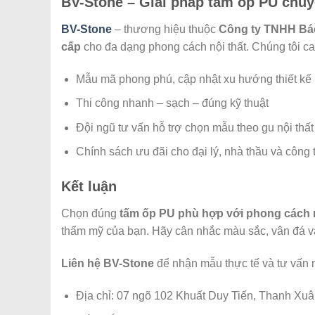
BV-Stone – Giải pháp tấm ốp PU chuy
BV-Stone
– thương hiệu thuộc
Công ty TNHH B
cấp
cho đa dạng phong cách nội thất. Chúng tôi ca
Mẫu mã phong phú, cập nhật xu hướng thiết kế
Thi công nhanh – sạch – đúng kỹ thuật
Đội ngũ tư vấn hỗ trợ chọn mẫu theo gu nội thất
Chính sách ưu đãi cho đại lý, nhà thầu và công t
Kết luận
Chọn đúng
tấm ốp PU phù hợp với phong cách n
thẩm mỹ của bạn. Hãy cân nhắc màu sắc, vân đá v
Liên hệ BV-Stone
để nhận mẫu thực tế và tư vấn 
Địa chỉ: 07 ngõ 102 Khuất Duy Tiến, Thanh Xuâ