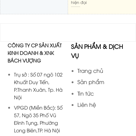
hiện đại
CÔNG TY CP SẢN XUẤT
SẢN PHẨM & DịCH
KINH DOANH & XNK
VỤ
BÁCH VƯỢNG
Trang chủ
Trụ sở : Số 07 ngõ 102
Sản phẩm
Khuất Duy Tiến,
P.Thanh Xuân, Tp. Hà
Tin tức
Nội
Liên hệ
VPGD (Miền Bắc): Số
57, Ngõ 35 Phố Vũ
Đình Tụng, Phường
Long Biên,TP. Hà Nội