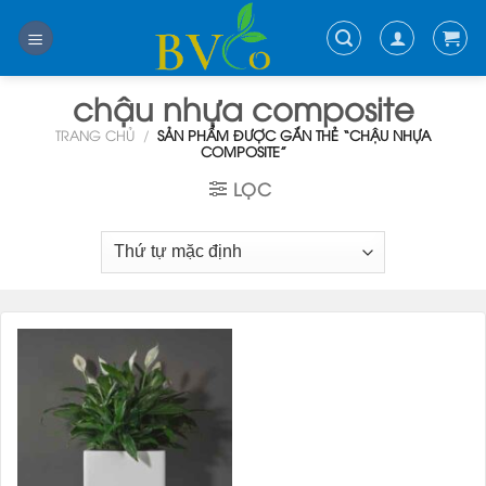
Skip
to
content
chậu nhựa composite
TRANG CHỦ
/
SẢN PHẨM ĐƯỢC GẮN THẺ “CHẬU NHỰA
COMPOSITE”
LỌC