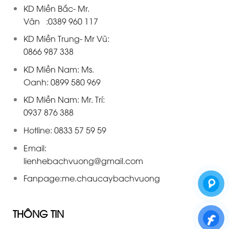
KD Miền Bắc- Mr.
Vân :0389 960 117
KD Miền Trung- Mr Vũ:
0866 987 338
KD Miền Nam: Ms.
Oanh: 0899 580 969
KD Miền Nam: Mr. Trí:
0937 876 388
Hotline: 0833 57 59 59
Email:
lienhebachvuong@gmail.com
Fanpage:
me.chaucaybachvuong
THÔNG TIN