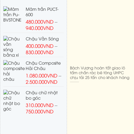
Mâm trần PUCT-
600
480.000
VND
–
940.000
VND
Chậu Vằn Sóng
400.000
VND
–
830.000
VND
Chậu Composite
Bách Vượng hoàn tất giao lô
Hải Châu
tấm chắn rác bê tông UHPC
1.080.000
VND
–
chịu tải 25 tấn cho khách hàng
2.500.000
VND
Chậu chữ nhật
bo góc
310.000
VND
–
750.000
VND