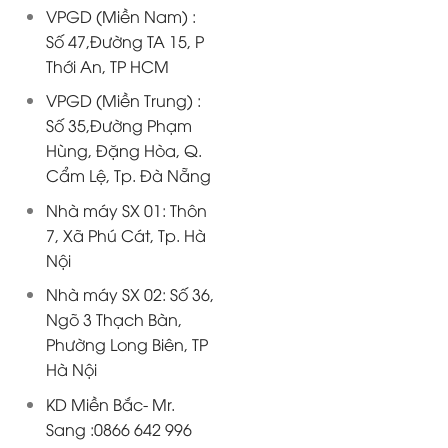
VPGD (Miền Nam) :
Số 47,Đường TA 15, P
Thới An, TP HCM
VPGD (Miền Trung) :
Số 35,Đường Phạm
Hùng, Đặng Hòa, Q.
Cẩm Lệ, Tp. Đà Nẵng
Nhà máy SX 01: Thôn
7, Xã Phú Cát, Tp. Hà
Nội
Nhà máy SX 02: Số 36,
Ngõ 3 Thạch Bàn,
Phường Long Biên, TP
Hà Nội
KD Miền Bắc- Mr.
Sang :0866 642 996