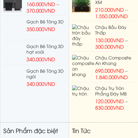
XM
160.000
VND
–
210.000
VND
–
370.000
VND
1.550.000
VND
Gạch Bê Tông 3D
Chậu Bầu Đáy
350.000
VND
Thấp
130.000
VND
–
Gạch Bê Tông 3D
300.000
VND
hạt xoài
Chậu Composite
340.000
VND
An Khang
690.000
VND
–
Gạch Bê Tông 3D
ngói
1.840.000
VND
340.000
VND
Chậu Trụ Tròn
Phẳng Đáy MB
120.000
VND
–
830.000
VND
Sản Phẩm đặc biệt
Tin Tức