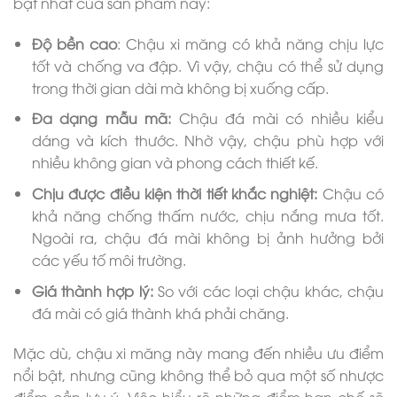
bật nhất của sản phẩm này:
Độ bền cao
: Chậu xi măng có khả năng chịu lực
tốt và chống va đập. Vì vậy,
chậu có thể sử dụng
trong thời gian dài mà không bị xuống cấp.
Đa dạng mẫu mã:
Chậu đá mài có nhiều kiểu
dáng và kích thước. Nhờ vậy, chậu phù hợp với
nhiều không gian và phong cách thiết kế.
Chịu được điều kiện thời tiết khắc nghiệt:
Chậu có
khả năng chống thấm nước, chịu nắng mưa tốt.
Ngoài ra, chậu đá mài không bị ảnh hưởng bởi
các yếu tố môi trường.
Giá thành hợp lý:
So với các loại chậu khác, chậu
đá mài có giá thành khá phải chăng.
Mặc dù,
chậu xi măng này
mang đến nhiều ưu điểm
nổi bật, nhưng cũng không thể bỏ qua một số nhược