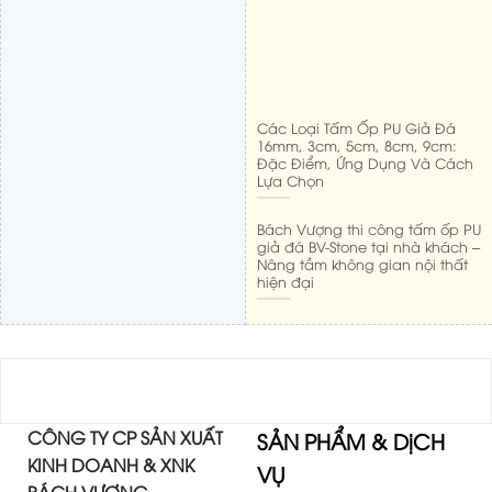
Các Loại Tấm Ốp PU Giả Đá
16mm, 3cm, 5cm, 8cm, 9cm:
Đặc Điểm, Ứng Dụng Và Cách
Lựa Chọn
Bách Vượng thi công tấm ốp PU
giả đá BV-Stone tại nhà khách –
Nâng tầm không gian nội thất
hiện đại
CÔNG TY CP SẢN XUẤT
SẢN PHẨM & DịCH
KINH DOANH & XNK
VỤ