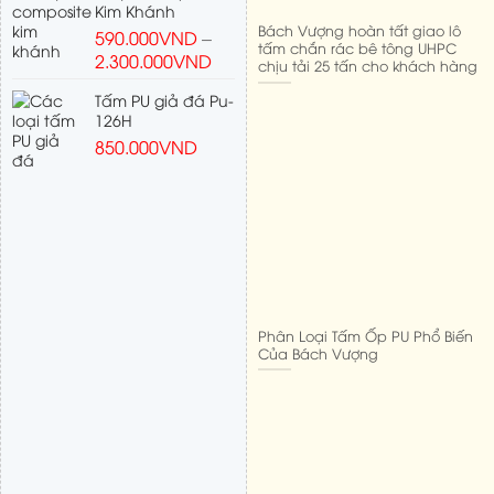
Kim Khánh
Bách Vượng hoàn tất giao lô
590.000
VND
–
tấm chắn rác bê tông UHPC
2.300.000
VND
chịu tải 25 tấn cho khách hàng
Tấm PU giả đá Pu-
126H
850.000
VND
Phân Loại Tấm Ốp PU Phổ Biến
Của Bách Vượng