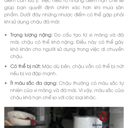
điểm cần lưu ý. Việc hiểu rõ những điểm hạn chế sẽ
giúp bạn quyết định chính xác hơn khi mua sản
phẩm. Dưới đây những nhược điểm có thể gặp phải
khi sử dụng chậu đá mài:
Trọng lượng nặng:
Do cấu tạo từ xi măng và đá
mài, chậu có thể khá nặng. Điều này có thể gây
khó khăn cho người sử dụng trong việc di chuyển
chậu.
Có thể bị nứt:
Mặc dù bền, chậu vẫn có thể bị nứt
nếu bị va đập mạnh.
Ít màu sắc đa dạng:
Chậu thường có màu sắc tự
nhiên của xi măng và đá mài. Vì vậy, màu sắc của
chậu khá hạn chế so với các loại khác.