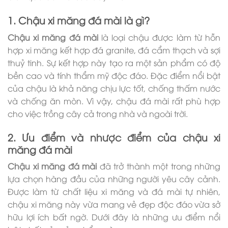
1. Chậu xi măng đá mài là gì?
Chậu xi măng đá mài
là loại chậu được làm từ hỗn
hợp xi măng kết hợp đá granite, đá cẩm thạch và sợi
thuỷ tinh. Sự kết hợp này tạo ra một sản phẩm có độ
bền cao và tính thẩm mỹ độc đáo.
Đặc điểm nổi bật
của chậu là khả năng chịu lực tốt, chống thấm nước
và chống ăn mòn. Vì vậy, chậu đá mài rất phù hợp
cho việc trồng cây cả trong nhà và ngoài trời.
2. Ưu điểm và nhược điểm của chậu xi
măng đá mài
Chậu xi măng đá mài
đã trở thành một trong những
lựa chọn hàng đầu của những người yêu cây cảnh.
Được làm từ chất liệu xi măng và đá mài tự nhiên,
chậu xi măng này vừa mang vẻ đẹp độc đáo vừa sở
hữu lợi ích bất ngờ. Dưới đây là những ưu điểm nổi