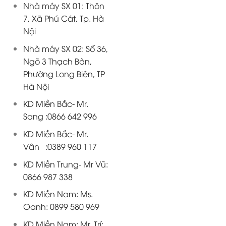
Nhà máy SX 01: Thôn
7, Xã Phú Cát, Tp. Hà
Nội
Nhà máy SX 02: Số 36,
Ngõ 3 Thạch Bàn,
Phường Long Biên, TP
Hà Nội
KD Miền Bắc- Mr.
Sang :0866 642 996
KD Miền Bắc- Mr.
Vân :0389 960 117
KD Miền Trung- Mr Vũ:
0866 987 338
KD Miền Nam: Ms.
Oanh: 0899 580 969
KD Miền Nam: Mr. Trí: