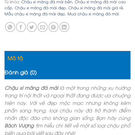
Từ khóa:
Chậu xi măng đá mài bền
,
Chậu xi măng đá mài cao
cấp
,
Chậu xi măng đá mài đẹp
,
Chậu xi măng đá mài giá rẻ
,
Mẫu chậu xi măng đá mài đẹp
,
Mua chậu xi măng đá mài
Mô tả
Đánh giá (0)
Chậu xi măng đá mài
là một trong những xu hướng
trang trí nội thất và ngoại thất đang được ưa chuộng
hiện nay. Với vẻ đẹp mộc mạc nhưng không kém
phần sang trọng, loại chậu này đã trở thành điểm
nhấn độc đáo cho không gian sống. Bạn hãy cùng
Bách Vượng
tìm hiểu chi tiết về một số loại chậu phổ
biến qua bài viết sau đây nhé!