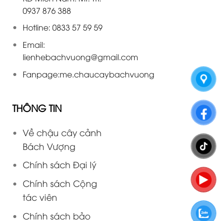
0937 876 388
Hotline: 0833 57 59 59
Email:
lienhebachvuong@gmail.com
Fanpage:
me.chaucaybachvuong
THÔNG TIN
Về chậu cây cảnh
Bách Vượng
Chính sách Đại lý
Chính sách Cộng
tác viên
Chính sách bảo