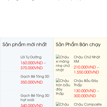
Sản phẩm mới nhất
Sản Phẩm Bán chạy
Lõi Tự Dưỡng
Chậu Chữ Nhật
XM
160.000
VND
–
210.000
VND
–
370.000
VND
1.550.000
VND
Gạch Bê Tông 3D
Chậu Bầu Đáy
350.000
VND
Thấp
130.000
VND
–
Gạch Bê Tông 3D
300.000
VND
hạt xoài
Chậu Composite
340.000
VND