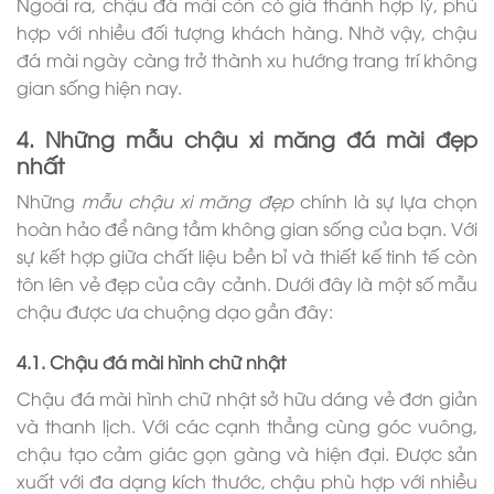
Ngoài ra, chậu đá mài còn có giá thành hợp lý, phù
hợp với nhiều đối tượng khách hàng. Nhờ vậy, chậu
đá mài ngày càng trở thành xu hướng trang trí không
gian sống hiện nay.
4. Những mẫu chậu xi măng đá mài đẹp
nhất
Những
mẫu chậu xi măng đẹp
chính là sự lựa chọn
hoàn hảo để nâng tầm không gian sống của bạn. Với
sự kết hợp giữa chất liệu bền bỉ và thiết kế tinh tế còn
tôn lên vẻ đẹp của cây cảnh. Dưới đây là một số mẫu
chậu
được ưa chuộng dạo gần đây:
4.1. Chậu đá mài hình chữ nhật
Chậu đá mài hình chữ nhật sở hữu dáng vẻ đơn giản
và thanh lịch. Với các cạnh thẳng cùng góc vuông,
chậu tạo cảm giác gọn gàng và hiện đại. Được sản
xuất với đa dạng kích thước, chậu phù hợp với nhiều