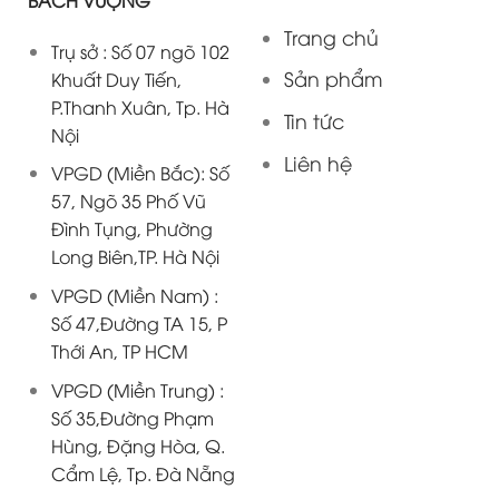
BÁCH VƯỢNG
Trang chủ
Trụ sở : Số 07 ngõ 102
Sản phẩm
Khuất Duy Tiến,
P.Thanh Xuân, Tp. Hà
Tin tức
Nội
Liên hệ
VPGD (Miền Bắc): Số
57, Ngõ 35 Phố Vũ
Đình Tụng, Phường
Long Biên,TP. Hà Nội
VPGD (Miền Nam) :
Số 47,Đường TA 15, P
Thới An, TP HCM
VPGD (Miền Trung) :
Số 35,Đường Phạm
Hùng, Đặng Hòa, Q.
Cẩm Lệ, Tp. Đà Nẵng