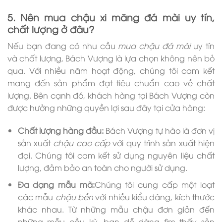
5. Nên mua chậu xi măng đá mài uy tín,
chất lượng ở đâu?
Nếu bạn đang có nhu cầu
mua chậu đá mài
uy tín
và chất lượng, Bách Vượng là lựa chọn không nên bỏ
qua. Với nhiều năm hoạt động, chúng tôi cam kết
mang đến sản phẩm đạt tiêu chuẩn cao về chất
lượng. Bên cạnh đó, khách hàng tại Bách Vượng còn
được hưởng những quyền lợi sau đây tại cửa hàng:
Chất lượng hàng đầu:
Bách Vượng tự hào là đơn vị
sản xuất
chậu
cao cấp
với quy trình sản xuất hiện
đại. Chúng tôi cam kết sử dụng nguyên liệu chất
lượng, đảm bảo an toàn cho người sử dụng.
Đa dạng mẫu mã:
Chúng tôi cung cấp một loạt
các mẫu
chậu bền
với nhiều kiểu dáng, kích thước
khác nhau. Từ những mẫu chậu đơn giản đến
những mẫu cầu kỳ, bạn dễ dàng tìm thấy sản