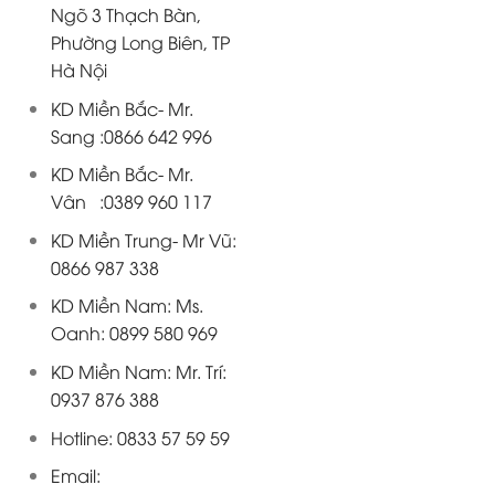
Ngõ 3 Thạch Bàn,
Phường Long Biên, TP
Hà Nội
KD Miền Bắc- Mr.
Sang :0866 642 996
KD Miền Bắc- Mr.
Vân :0389 960 117
KD Miền Trung- Mr Vũ:
0866 987 338
KD Miền Nam: Ms.
Oanh: 0899 580 969
KD Miền Nam: Mr. Trí:
0937 876 388
Hotline: 0833 57 59 59
Email: