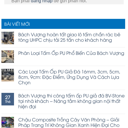
Bạn phải
đăng nhập
để gửi phản hồi.
BÀI VIẾT MỚI
Bách Vượng hoàn tất giao lô tấm chắn rác bê
tông UHPC chịu tải 25 tấn cho khách hàng
Phân Loại Tấm Ốp PU Phổ Biến Của Bách Vượng
Các Loại Tấm Ốp PU Giả Đá 16mm, 3cm, 5cm,
8cm, 9cm: Đặc Điểm, Ứng Dụng Và Cách Lựa
Chọn
Bách Vượng thi công tấm ốp PU giả đá BV-Stone
27
tại nhà khách – Nâng tầm không gian nội thất
Th6
hiện đại
Chậu Composite Trồng Cây Văn Phòng – Giải
Pháp Trang Trí Không Gian Xanh Hiện Đại Cho