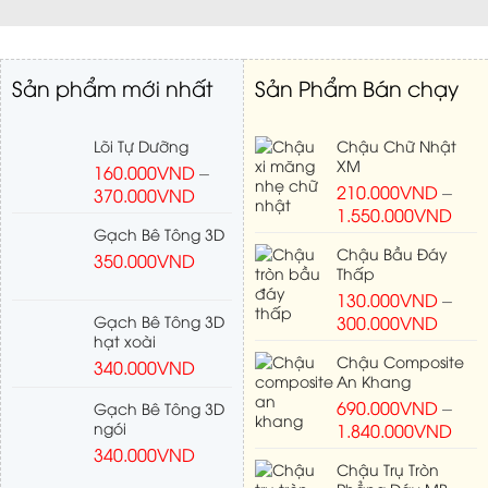
Sản phẩm mới nhất
Sản Phẩm Bán chạy
Lõi Tự Dưỡng
Chậu Chữ Nhật
XM
160.000
VND
–
210.000
VND
–
370.000
VND
1.550.000
VND
Gạch Bê Tông 3D
Chậu Bầu Đáy
350.000
VND
Thấp
130.000
VND
–
Gạch Bê Tông 3D
300.000
VND
hạt xoài
Chậu Composite
340.000
VND
An Khang
690.000
VND
–
Gạch Bê Tông 3D
ngói
1.840.000
VND
340.000
VND
Chậu Trụ Tròn