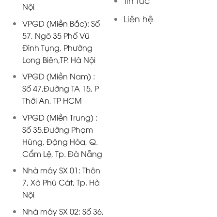
Tin tức
Nội
Liên hệ
VPGD (Miền Bắc): Số
57, Ngõ 35 Phố Vũ
Đình Tụng, Phường
Long Biên,TP. Hà Nội
VPGD (Miền Nam) :
Số 47,Đường TA 15, P
Thới An, TP HCM
VPGD (Miền Trung) :
Số 35,Đường Phạm
Hùng, Đặng Hòa, Q.
Cẩm Lệ, Tp. Đà Nẵng
Nhà máy SX 01: Thôn
7, Xã Phú Cát, Tp. Hà
Nội
Nhà máy SX 02: Số 36,