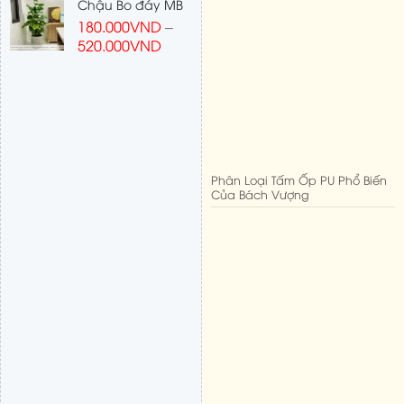
Chậu Bo đáy MB
180.000
VND
–
520.000
VND
Phân Loại Tấm Ốp PU Phổ Biến
Của Bách Vượng