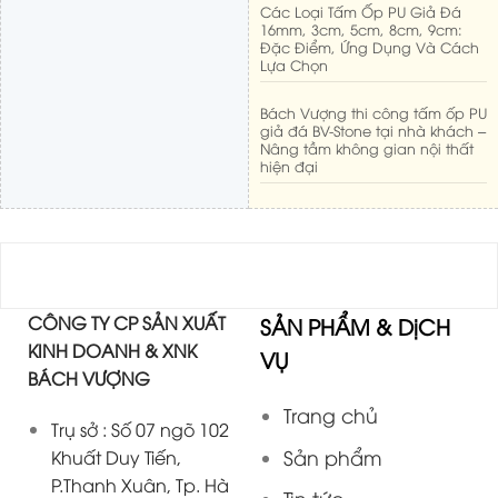
Các Loại Tấm Ốp PU Giả Đá
16mm, 3cm, 5cm, 8cm, 9cm:
Đặc Điểm, Ứng Dụng Và Cách
Lựa Chọn
Bách Vượng thi công tấm ốp PU
giả đá BV-Stone tại nhà khách –
Nâng tầm không gian nội thất
hiện đại
CÔNG TY CP SẢN XUẤT
SẢN PHẨM & DịCH
KINH DOANH & XNK
VỤ
BÁCH VƯỢNG
Trang chủ
Trụ sở : Số 07 ngõ 102
Sản phẩm
Khuất Duy Tiến,
P.Thanh Xuân, Tp. Hà