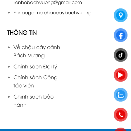
lienhebachvuong@gmail.com
Fanpage:
me.chaucaybachvuong
THÔNG TIN
Về chậu cây cảnh
Bách Vượng
Chính sách Đại lý
Chính sách Cộng
tác viên
Chính sách bảo
hành