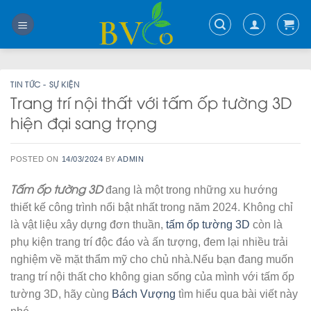
Skip
to
content
TIN TỨC - SỰ KIỆN
Trang trí nội thất với tấm ốp tường 3D
hiện đại sang trọng
POSTED ON
14/03/2024
BY
ADMIN
Tấm ốp tường 3D
đang là một trong những xu hướng
thiết kế công trình nổi bật nhất trong năm 2024. Không chỉ
là vật liệu xây dựng đơn thuần,
tấm ốp tường 3D
còn là
phụ kiện trang trí độc đáo và ấn tượng, đem lại nhiều trải
nghiệm về mặt thẩm mỹ cho chủ nhà.Nếu bạn đang muốn
trang trí nội thất cho không gian sống của mình với tấm ốp
tường 3D, hãy cùng
Bách Vượng
tìm hiểu qua bài viết này