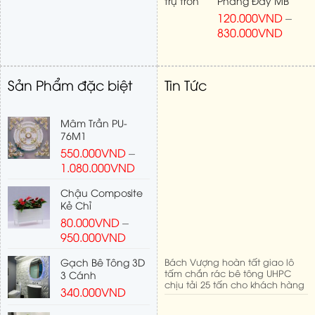
Phẳng Đáy MB
120.000
VND
–
830.000
VND
Sản Phẩm đặc biệt
Tin Tức
Mâm Trần PU-
76M1
550.000
VND
–
1.080.000
VND
Chậu Composite
Kẻ Chỉ
80.000
VND
–
950.000
VND
Bách Vượng hoàn tất giao lô
Gạch Bê Tông 3D
tấm chắn rác bê tông UHPC
3 Cánh
chịu tải 25 tấn cho khách hàng
340.000
VND