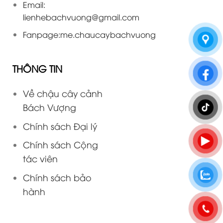
Email:
lienhebachvuong@gmail.com
Fanpage:
me.chaucaybachvuong
THÔNG TIN
Về chậu cây cảnh
Bách Vượng
Chính sách Đại lý
Chính sách Cộng
tác viên
Chính sách bảo
hành