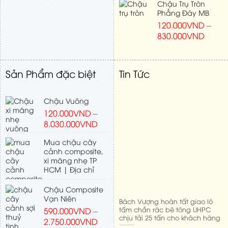
Chậu Trụ Tròn
Phẳng Đáy MB
120.000
VND
–
830.000
VND
Sản Phẩm đặc biệt
Tin Tức
Chậu Vuông
120.000
VND
–
8.030.000
VND
Mua chậu cây
cảnh composite,
xi măng nhẹ TP
HCM | Địa chỉ
Chậu Composite
Vạn Niên
Bách Vượng hoàn tất giao lô
tấm chắn rác bê tông UHPC
590.000
VND
–
chịu tải 25 tấn cho khách hàng
2.750.000
VND