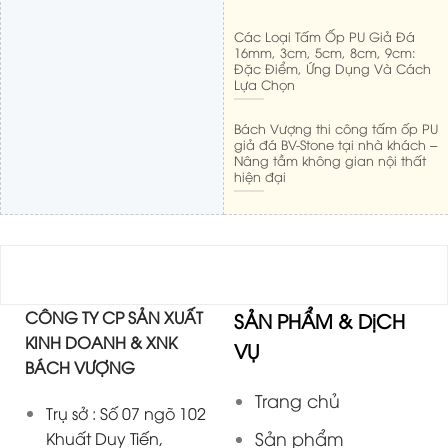
Các Loại Tấm Ốp PU Giả Đá
16mm, 3cm, 5cm, 8cm, 9cm:
Đặc Điểm, Ứng Dụng Và Cách
Lựa Chọn
Bách Vượng thi công tấm ốp PU
giả đá BV-Stone tại nhà khách –
Nâng tầm không gian nội thất
hiện đại
CÔNG TY CP SẢN XUẤT
SẢN PHẨM & DịCH
KINH DOANH & XNK
VỤ
BÁCH VƯỢNG
Trang chủ
Trụ sở : Số 07 ngõ 102
Sản phẩm
Khuất Duy Tiến,