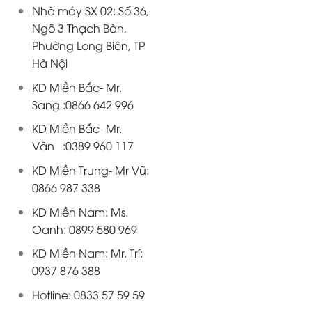
Nhà máy SX 02: Số 36,
Ngõ 3 Thạch Bàn,
Phường Long Biên, TP
Hà Nội
KD Miền Bắc- Mr.
Sang :0866 642 996
KD Miền Bắc- Mr.
Vân :0389 960 117
KD Miền Trung- Mr Vũ:
0866 987 338
KD Miền Nam: Ms.
Oanh: 0899 580 969
KD Miền Nam: Mr. Trí:
0937 876 388
Hotline: 0833 57 59 59