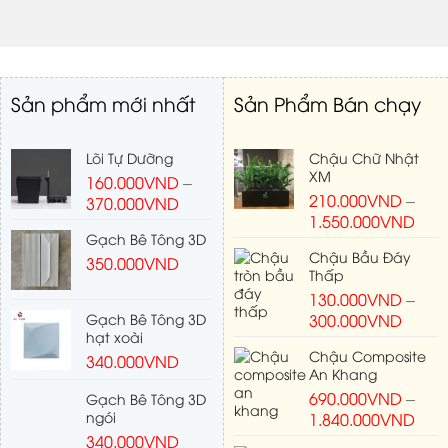
Sản phẩm mới nhất
Sản Phẩm Bán chạy
Lõi Tự Dưỡng
Chậu Chữ Nhật
XM
160.000
VND
–
210.000
VND
–
370.000
VND
1.550.000
VND
Gạch Bê Tông 3D
Chậu Bầu Đáy
350.000
VND
Thấp
130.000
VND
–
Gạch Bê Tông 3D
300.000
VND
hạt xoài
Chậu Composite
340.000
VND
An Khang
690.000
VND
–
Gạch Bê Tông 3D
ngói
1.840.000
VND
340.000
VND