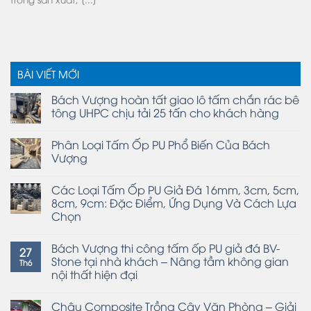
BÀI VIẾT MỚI
Bách Vượng hoàn tất giao lô tấm chắn rác bê
tông UHPC chịu tải 25 tấn cho khách hàng
Phân Loại Tấm Ốp PU Phổ Biến Của Bách
Vượng
Các Loại Tấm Ốp PU Giả Đá 16mm, 3cm, 5cm,
8cm, 9cm: Đặc Điểm, Ứng Dụng Và Cách Lựa
Chọn
Bách Vượng thi công tấm ốp PU giả đá BV-
27
Stone tại nhà khách – Nâng tầm không gian
Th6
nội thất hiện đại
Chậu Composite Trồng Cây Văn Phòng – Giải