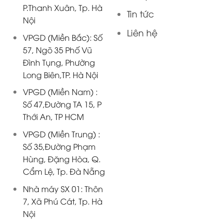
P.Thanh Xuân, Tp. Hà
Tin tức
Nội
Liên hệ
VPGD (Miền Bắc): Số
57, Ngõ 35 Phố Vũ
Đình Tụng, Phường
Long Biên,TP. Hà Nội
VPGD (Miền Nam) :
Số 47,Đường TA 15, P
Thới An, TP HCM
VPGD (Miền Trung) :
Số 35,Đường Phạm
Hùng, Đặng Hòa, Q.
Cẩm Lệ, Tp. Đà Nẵng
Nhà máy SX 01: Thôn
7, Xã Phú Cát, Tp. Hà
Nội