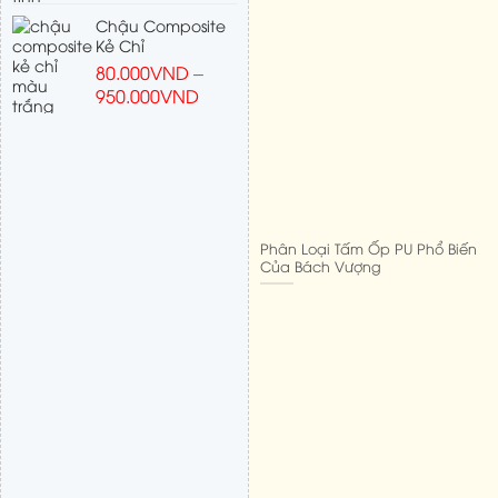
Chậu Composite
Kẻ Chỉ
80.000
VND
–
950.000
VND
Phân Loại Tấm Ốp PU Phổ Biến
Của Bách Vượng