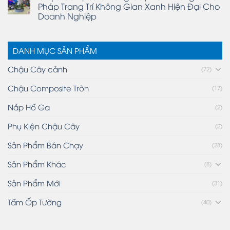
Pháp Trang Trí Không Gian Xanh Hiện Đại Cho
Doanh Nghiệp
DANH MỤC SẢN PHẨM
Chậu Cây cảnh
(72)
Chậu Composite Tròn
(17)
Nắp Hố Ga
(2)
Phụ Kiện Chậu Cây
(2)
Sản Phẩm Bán Chạy
(28)
Sản Phẩm Khác
(8)
Sản Phẩm Mới
(31)
Tấm Ốp Tường
(40)