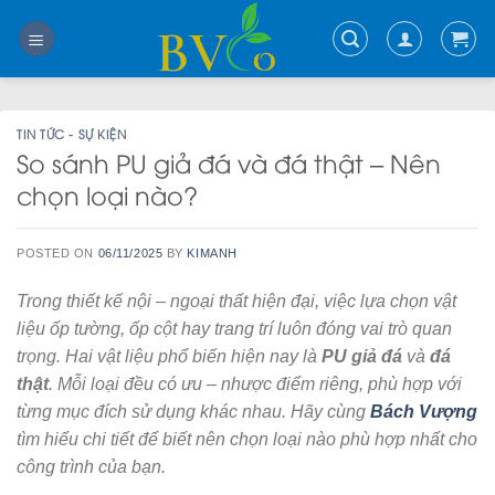
Skip
to
content
TIN TỨC - SỰ KIỆN
So sánh PU giả đá và đá thật – Nên
chọn loại nào?
POSTED ON
06/11/2025
BY
KIMANH
Trong thiết kế nội – ngoại thất hiện đại, việc lựa chọn vật
liệu ốp tường, ốp cột hay trang trí luôn đóng vai trò quan
trọng. Hai vật liệu phổ biến hiện nay là
PU giả đá
và
đá
thật
.
Mỗi loại đều có ưu – nhược điểm riêng, phù hợp với
từng mục đích sử dụng khác nhau.
Hãy cùng
Bách Vượng
tìm hiểu chi tiết để biết nên chọn loại nào phù hợp nhất cho
công trình của bạn.