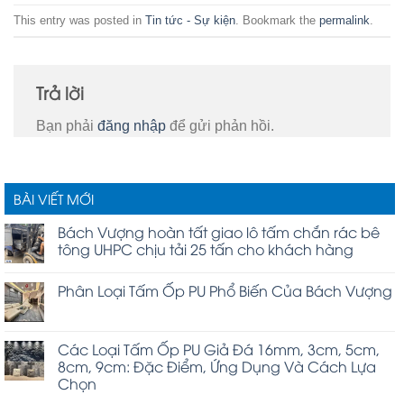
This entry was posted in
Tin tức - Sự kiện
. Bookmark the
permalink
.
Trả lời
Bạn phải
đăng nhập
để gửi phản hồi.
BÀI VIẾT MỚI
Bách Vượng hoàn tất giao lô tấm chắn rác bê
tông UHPC chịu tải 25 tấn cho khách hàng
Phân Loại Tấm Ốp PU Phổ Biến Của Bách Vượng
Các Loại Tấm Ốp PU Giả Đá 16mm, 3cm, 5cm,
8cm, 9cm: Đặc Điểm, Ứng Dụng Và Cách Lựa
Chọn