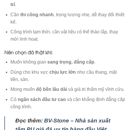
trí
.
Cần
thi công nhanh
, trọng lượng nhẹ, dễ thay đổi thiết
kế.
Công trình tạm thời, cần vật liệu có thể tháo lắp, thay
mới linh hoạt.
Nên chọn đá thật khi:
Muốn không gian
sang trọng, đẳng cấp
.
Dùng cho khu vực
chịu lực lớn
như cầu thang, mặt
tiền, sàn.
Mong muốn
độ bền lâu dài
và giá trị thẩm mỹ vĩnh cửu.
Có
ngân sách đầu tư cao
và cần khẳng định đẳng cấp
công trình.
Đọc thêm:
BV-Stone – Nhà sản xuất
tấm PU giả đá uy tín hàng đầu Việt