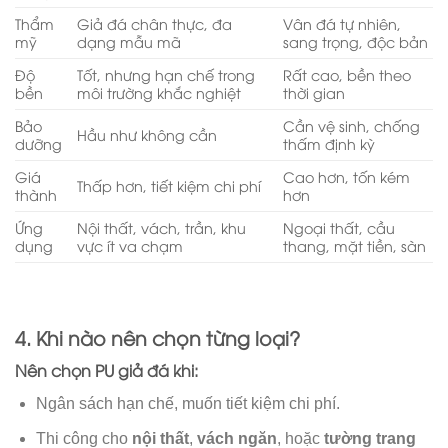
Thẩm
Giả đá chân thực, đa
Vân đá tự nhiên,
mỹ
dạng mẫu mã
sang trọng, độc bản
Độ
Tốt, nhưng hạn chế trong
Rất cao, bền theo
bền
môi trường khắc nghiệt
thời gian
Bảo
Cần vệ sinh, chống
Hầu như không cần
dưỡng
thấm định kỳ
Giá
Cao hơn, tốn kém
Thấp hơn, tiết kiệm chi phí
thành
hơn
Ứng
Nội thất, vách, trần, khu
Ngoại thất, cầu
dụng
vực ít va chạm
thang, mặt tiền, sàn
4. Khi nào nên chọn từng loại?
Nên chọn PU giả đá khi:
Ngân sách hạn chế, muốn tiết kiệm chi phí.
Thi công cho
nội thất
,
vách ngăn
, hoặc
tường trang