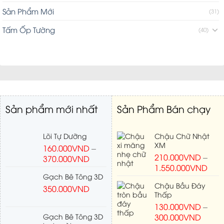
Sản Phẩm Mới
(31)
Tấm Ốp Tường
(40)
Sản phẩm mới nhất
Sản Phẩm Bán chạy
Lõi Tự Dưỡng
Chậu Chữ Nhật
XM
160.000
VND
–
210.000
VND
–
370.000
VND
1.550.000
VND
Gạch Bê Tông 3D
Chậu Bầu Đáy
350.000
VND
Thấp
130.000
VND
–
Gạch Bê Tông 3D
300.000
VND