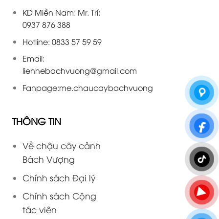
KD Miền Nam: Mr. Trí:
0937 876 388
Hotline: 0833 57 59 59
Email:
lienhebachvuong@gmail.com
Fanpage:
me.chaucaybachvuong
THÔNG TIN
Về chậu cây cảnh
Bách Vượng
Chính sách Đại lý
Chính sách Cộng
tác viên