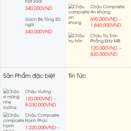
hạt xoài
Chậu Composite
340.000
VND
An Khang
690.000
VND
–
Gạch Bê Tông 3D
ngói
1.840.000
VND
340.000
VND
Chậu Trụ Tròn
Phẳng Đáy MB
120.000
VND
–
830.000
VND
Sản Phẩm đặc biệt
Tin Tức
Chậu Vuông
120.000
VND
–
8.030.000
VND
Chậu Composite
Hạnh Phúc
1.220.000
VND
–