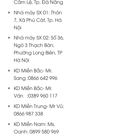
Cẩm Lệ, Tp. Đà Nẵng
Nhà máy SX 01: Thôn
7, Xã Phú Cát, Tp. Hà
Nội
Nhà máy SX 02: Số 36,
Ngõ 3 Thạch Bàn,
Phường Long Biên, TP
Hà Nội
KD Miền Bắc- Mr.
Sang :0866 642 996
KD Miền Bắc- Mr.
Vân :0389 960 117
KD Miền Trung- Mr Vũ:
0866 987 338
KD Miền Nam: Ms.
Oanh: 0899 580 969