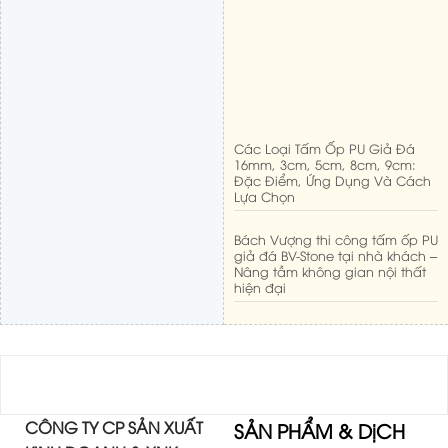
Các Loại Tấm Ốp PU Giả Đá
16mm, 3cm, 5cm, 8cm, 9cm:
Đặc Điểm, Ứng Dụng Và Cách
Lựa Chọn
Bách Vượng thi công tấm ốp PU
giả đá BV-Stone tại nhà khách –
Nâng tầm không gian nội thất
hiện đại
CÔNG TY CP SẢN XUẤT
SẢN PHẨM & DịCH