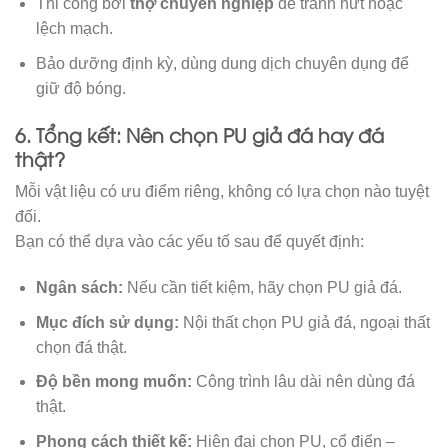
Thi công bởi
thợ chuyên nghiệp
để tránh nứt hoặc
lệch mạch.
Bảo dưỡng định kỳ, dùng dung dịch chuyên dụng để
giữ độ bóng.
6. Tổng kết: Nên chọn PU giả đá hay đá
thật?
Mỗi vật liệu có ưu điểm riêng, không có lựa chọn nào tuyệt
đối.
Bạn có thể dựa vào các yếu tố sau để quyết định:
Ngân sách:
Nếu cần tiết kiệm, hãy chọn PU giả đá.
Mục đích sử dụng:
Nội thất chọn PU giả đá, ngoại thất
chọn đá thật.
Độ bền mong muốn:
Công trình lâu dài nên dùng đá
thật.
Phong cách thiết kế:
Hiện đại chọn PU, cổ điển –