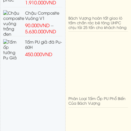
1.910.000
VND
Chậu Composite
Bách Vượng hoàn tất giao lô
Vuông V1
tấm chắn rác bê tông UHPC
90.000
VND
–
chịu tải 25 tấn cho khách hàng
5.630.000
VND
Tấm PU giả đá Pu-
60H
450.000
VND
Phân Loại Tấm Ốp PU Phổ Biến
Của Bách Vượng