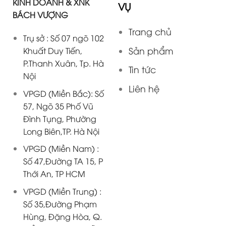
KINH DOANH & XNK
VỤ
BÁCH VƯỢNG
Trang chủ
Trụ sở : Số 07 ngõ 102
Sản phẩm
Khuất Duy Tiến,
P.Thanh Xuân, Tp. Hà
Tin tức
Nội
Liên hệ
VPGD (Miền Bắc): Số
57, Ngõ 35 Phố Vũ
Đình Tụng, Phường
Long Biên,TP. Hà Nội
VPGD (Miền Nam) :
Số 47,Đường TA 15, P
Thới An, TP HCM
VPGD (Miền Trung) :
Số 35,Đường Phạm
Hùng, Đặng Hòa, Q.