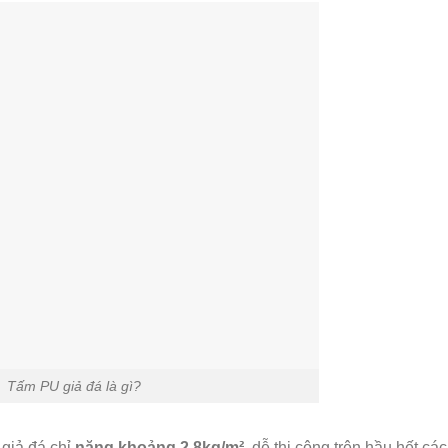
Tấm PU giả đá là gì?
 giả đá chỉ
nặng khoảng 2,8kg/m²
, dễ thi công trên hầu hết cá