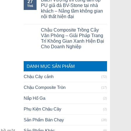
27
PU giả đá BV-Stone tại nhà
Th6
khách – Nâng tầm không gian
nội thất hiện đại
Chậu Composite Trồng Cây
Văn Phòng – Giải Pháp Trang
Trí Không Gian Xanh Hiện Đại
Cho Doanh Nghiệp
DANH MỤC SẢN PHẨM
Chậu Cây cảnh
(72)
Chậu Composite Tròn
(17)
Nắp Hố Ga
(2)
Phụ Kiện Chậu Cây
(2)
Sản Phẩm Bán Chạy
(28)
Sản Phẩm Khác
c bề mặt
(8)