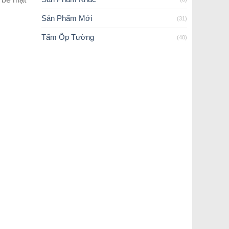
Sản Phẩm Mới
(31)
Tấm Ốp Tường
(40)