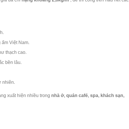
h.
g ẩm Việt Nam.
hư thạch cao.
c bền lâu.
ự nhiên.
ng xuất hiện nhiều trong
nhà ở, quán café, spa, khách sạn,