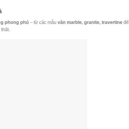
á
og phong phú
– từ các mẫu
vân marble, granite, travertine
đ
thất.