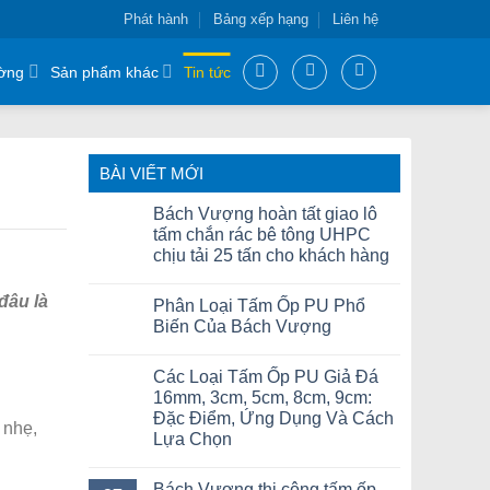
Phát hành
Bảng xếp hạng
Liên hệ
ờng
Sản phẩm khác
Tin tức
BÀI VIẾT MỚI
Bách Vượng hoàn tất giao lô
tấm chắn rác bê tông UHPC
chịu tải 25 tấn cho khách hàng
đâu là
Phân Loại Tấm Ốp PU Phổ
Biến Của Bách Vượng
Các Loại Tấm Ốp PU Giả Đá
16mm, 3cm, 5cm, 8cm, 9cm:
Đặc Điểm, Ứng Dụng Và Cách
 nhẹ,
Lựa Chọn
Bách Vượng thi công tấm ốp