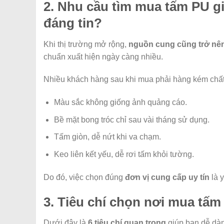
2. Nhu cầu tìm mua tấm PU g
đáng tin?
Khi thị trường mở rộng,
nguồn cung cũng trở nê
chuẩn xuất hiện ngày càng nhiều.
Nhiều khách hàng sau khi mua phải hàng kém chất
Màu sắc không giống ảnh quảng cáo.
Bề mặt bong tróc chỉ sau vài tháng sử dụng.
Tấm giòn, dễ nứt khi va chạm.
Keo liên kết yếu, dễ rơi tấm khỏi tường.
Do đó, việc chọn đúng
đơn vị cung cấp uy tín
là 
3. Tiêu chí chọn nơi mua tấm 
Dưới đây là
6 tiêu chí quan trọng
giúp bạn dễ dàn