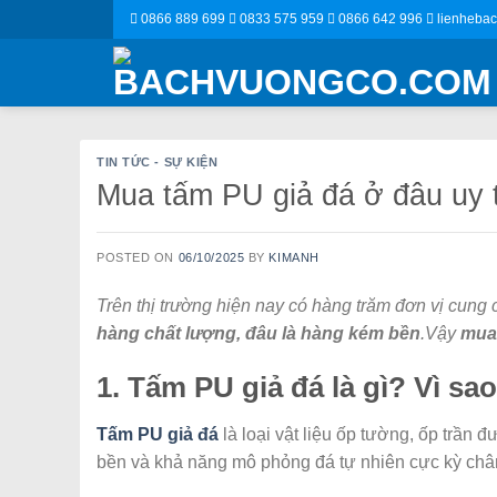
Skip
0866 889 699
0833 575 959
0866 642 996
lienheba
to
content
TIN TỨC - SỰ KIỆN
Mua tấm PU giả đá ở đâu uy t
POSTED ON
06/10/2025
BY
KIMANH
Trên thị trường hiện nay có hàng trăm đơn vị cung
hàng chất lượng, đâu là hàng kém bền
.Vậy
mua 
1. Tấm PU giả đá là gì? Vì sao
Tấm PU giả đá
là loại vật liệu ốp tường, ốp trần 
bền và khả năng mô phỏng đá tự nhiên cực kỳ châ