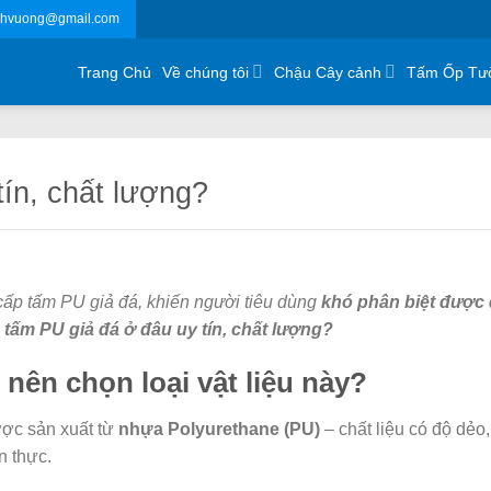
chvuong@gmail.com
Trang Chủ
Về chúng tôi
Chậu Cây cảnh
Tấm Ốp Tư
ín, chất lượng?
 cấp tấm PU giả đá, khiến người tiêu dùng
khó phân biệt được 
tấm PU giả đá ở đâu uy tín, chất lượng?
 nên chọn loại vật liệu này?
được sản xuất từ
nhựa Polyurethane (PU)
– chất liệu có độ dẻo,
n thực.