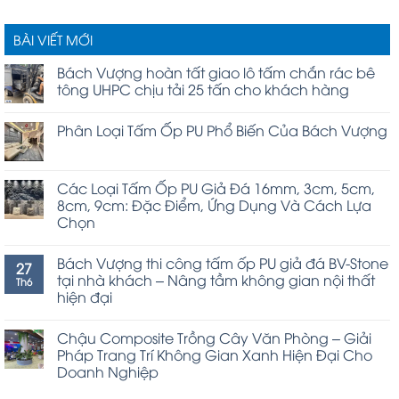
BÀI VIẾT MỚI
Bách Vượng hoàn tất giao lô tấm chắn rác bê
tông UHPC chịu tải 25 tấn cho khách hàng
Phân Loại Tấm Ốp PU Phổ Biến Của Bách Vượng
Các Loại Tấm Ốp PU Giả Đá 16mm, 3cm, 5cm,
8cm, 9cm: Đặc Điểm, Ứng Dụng Và Cách Lựa
Chọn
Bách Vượng thi công tấm ốp PU giả đá BV-Stone
27
tại nhà khách – Nâng tầm không gian nội thất
Th6
hiện đại
Chậu Composite Trồng Cây Văn Phòng – Giải
Pháp Trang Trí Không Gian Xanh Hiện Đại Cho
Doanh Nghiệp