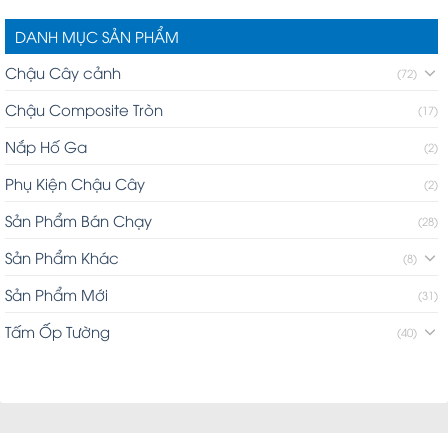
DANH MỤC SẢN PHẨM
Chậu Cây cảnh
(72)
Chậu Composite Tròn
(17)
Nắp Hố Ga
(2)
Phụ Kiện Chậu Cây
(2)
Sản Phẩm Bán Chạy
(28)
Sản Phẩm Khác
(8)
Sản Phẩm Mới
(31)
Tấm Ốp Tường
(40)