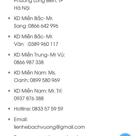
Hà Nội
KD Miền Bắc- Mr.
Sang :0866 642 996
KD Miền Bắc- Mr.
Vân :0389 960 117
KD Miền Trung- Mr Vũ:
0866 987 338
KD Miền Nam: Ms.
Oanh: 0899 580 969
KD Miền Nam: Mr. Trí:
0937 876 388
Hotline: 0833 57 59 59
Email:
lienhebachvuong@gmail.com