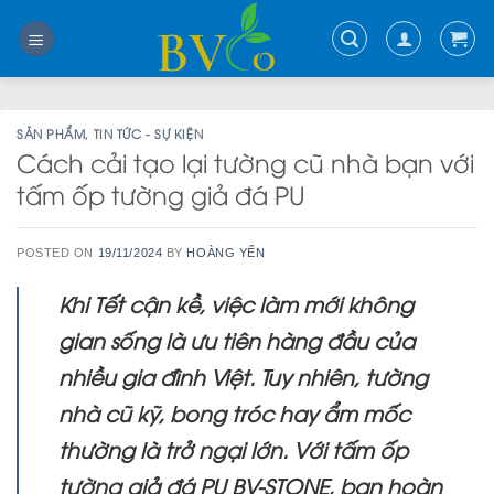
Skip
to
content
SẢN PHẨM
,
TIN TỨC - SỰ KIỆN
Cách cải tạo lại tường cũ nhà bạn với
tấm ốp tường giả đá PU
POSTED ON
19/11/2024
BY
HOÀNG YẾN
Khi Tết cận kề, việc làm mới không
gian sống là ưu tiên hàng đầu của
nhiều gia đình Việt. Tuy nhiên, tường
nhà cũ kỹ, bong tróc hay ẩm mốc
thường là trở ngại lớn. Với
tấm ốp
tường giả đá PU
BV-STONE, bạn hoàn