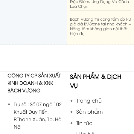
Đặc Điểm, Ứng Dụng Và Cách
Lựa Chọn
Bách Vượng thi công tấm ốp PU
giả đá BV-Stone tại nhà khách –
Nâng tầm không gian nội thất
hiện đại
CÔNG TY CP SẢN XUẤT
SẢN PHẨM & DịCH
KINH DOANH & XNK
VỤ
BÁCH VƯỢNG
Trang chủ
Trụ sở : Số 07 ngõ 102
Sản phẩm
Khuất Duy Tiến,
P.Thanh Xuân, Tp. Hà
Tin tức
Nội
Liên hệ