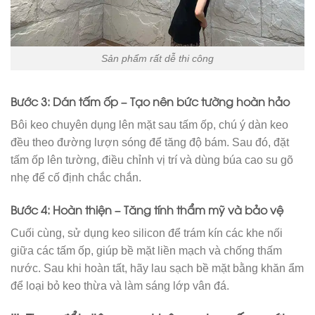
Sản phẩm rất dễ thi công
Bước 3: Dán tấm ốp – Tạo nên bức tường hoàn hảo
Bôi keo chuyên dụng lên mặt sau tấm ốp, chú ý dàn keo
đều theo đường lượn sóng để tăng độ bám. Sau đó, đặt
tấm ốp lên tường, điều chỉnh vị trí và dùng búa cao su gõ
nhẹ để cố định chắc chắn.
Bước 4: Hoàn thiện – Tăng tính thẩm mỹ và bảo vệ
Cuối cùng, sử dụng keo silicon để trám kín các khe nối
giữa các tấm ốp, giúp bề mặt liền mạch và chống thấm
nước. Sau khi hoàn tất, hãy lau sạch bề mặt bằng khăn ẩm
để loại bỏ keo thừa và làm sáng lớp vân đá.