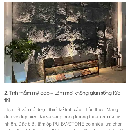
2. Tính thẩm mỹ cao – Làm mới không gian sống tức
thì
Họa tiết vân đá được thiết kế tinh xảo, chân thực. Mang
đến vẻ đẹp hiện đại và sang trọng không thua kém đá tự
nhiên. Đặc biệt, tấm ốp PU BV-STONE có nhiều lựa chọn