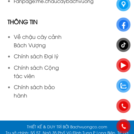
Fanpage:
me.chaucaybachvuong
THÔNG TIN
Về chậu cây cảnh
Bách Vượng
Chính sách Đại lý
Chính sách Cộng
tác viên
Chính sách bảo
hành
THIẾT KẾ & DUY TRÌ BỞI
Bachvuongco.com
Trụ sở chính: Số 57, Ngõ 35 Phố Vũ Đình Tụng,P Long Biên, TP Hà