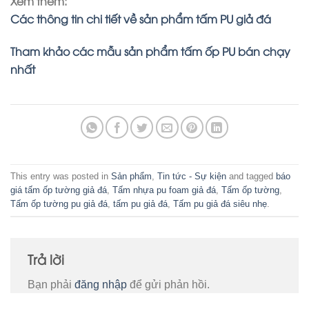
Xem thêm:
Các thông tin chi tiết về sản phẩm tấm PU giả đá
Tham khảo các mẫu sản phẩm tấm ốp PU bán chạy
nhất
This entry was posted in
Sản phẩm
,
Tin tức - Sự kiện
and tagged
báo
giá tấm ốp tường giả đá
,
Tấm nhựa pu foam giả đá
,
Tấm ốp tường
,
Tấm ốp tường pu giả đá
,
tấm pu giả đá
,
Tấm pu giả đá siêu nhẹ
.
Trả lời
Bạn phải
đăng nhập
để gửi phản hồi.