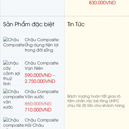
830.000
VND
Sản Phẩm đặc biệt
Tin Tức
Chậu Composite:
Ứng dụng tiện lợi
trong đời sống
Chậu Composite
Vạn Niên
590.000
VND
–
2.750.000
VND
Chậu Composite
Bách Vượng hoàn tất giao lô
Vân xước
tấm chắn rác bê tông UHPC
850.000
VND
chịu tải 25 tấn cho khách hàng
710.000
VND
Chậu Composite
Hải Châu