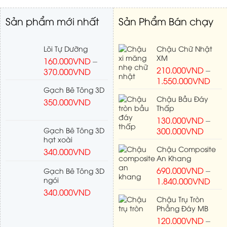
Sản phẩm mới nhất
Sản Phẩm Bán chạy
Lõi Tự Dưỡng
Chậu Chữ Nhật
XM
160.000
VND
–
210.000
VND
–
370.000
VND
1.550.000
VND
Gạch Bê Tông 3D
Chậu Bầu Đáy
350.000
VND
Thấp
130.000
VND
–
Gạch Bê Tông 3D
300.000
VND
hạt xoài
Chậu Composite
340.000
VND
An Khang
690.000
VND
–
Gạch Bê Tông 3D
ngói
1.840.000
VND
340.000
VND
Chậu Trụ Tròn
Phẳng Đáy MB
120.000
VND
–