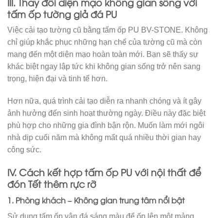
III. Thay đổi diện mạo không gian sống với
tấm ốp tường giả đá PU
Việc cải tạo tường cũ bằng tấm ốp PU BV-STONE. Không
chỉ giúp khắc phục những hạn chế của tường cũ mà còn
mang đến một diện mạo hoàn toàn mới. Bạn sẽ thấy sự
khác biệt ngay lập tức khi không gian sống trở nên sang
trọng, hiện đại và tinh tế hơn.
Hơn nữa, quá trình cải tạo diễn ra nhanh chóng và ít gây
ảnh hưởng đến sinh hoạt thường ngày. Điều này đặc biệt
phù hợp cho những gia đình bận rộn. Muốn làm mới ngôi
nhà dịp cuối năm mà không mất quá nhiều thời gian hay
công sức.
IV. Cách kết hợp tấm ốp PU với nội thất để
đón Tết thêm rực rỡ
1. Phòng khách – Không gian trung tâm nổi bật
Sử dụng tấm ốp vân đá sáng màu để ốp lên một mảng