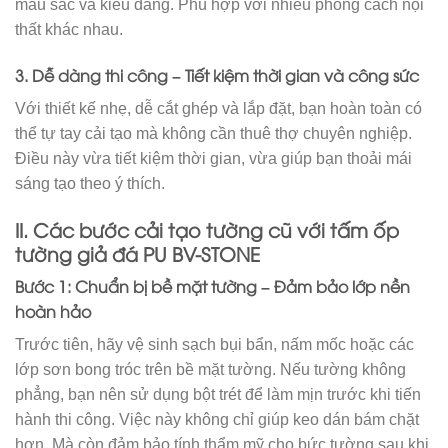
màu sắc và kiểu dáng. Phù hợp với nhiều phong cách nội
thất khác nhau.
3. Dễ dàng thi công – Tiết kiệm thời gian và công sức
Với thiết kế nhẹ, dễ cắt ghép và lắp đặt, bạn hoàn toàn có
thể tự tay cải tạo mà không cần thuê thợ chuyên nghiệp.
Điều này vừa tiết kiệm thời gian, vừa giúp bạn thoải mái
sáng tạo theo ý thích.
II. Các bước cải tạo tường cũ với
tấm ốp
tường giả đá PU
BV-STONE
Bước 1: Chuẩn bị bề mặt tường – Đảm bảo lớp nền
hoàn hảo
Trước tiên, hãy vệ sinh sạch bụi bẩn, nấm mốc hoặc các
lớp sơn bong tróc trên bề mặt tường. Nếu tường không
phẳng, bạn nên sử dụng bột trét để làm mịn trước khi tiến
hành thi công. Việc này không chỉ giúp keo dán bám chặt
hơn. Mà còn đảm bảo tính thẩm mỹ cho bức tường sau khi