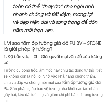
toàn có thể “thay áo” cho ngôi nhà
nhanh chóng và tiết kiệm, mang lại
vẻ đẹp hiện đại và sang trọng để đón
năm mới trọn vẹn.
I. Vì sao
tấm ốp tường giả đá PU
BV – STONE
là giải pháp lý tưởng?
1. Độ bền vượt trội – Giải quyết mọi vấn đề của tường
cũ
Tường cũ bong tróc, ẩm mốc hay chịu tác động từ thời tiết
sẽ không còn là nỗi lo. Nhờ vào khả năng chống thấm,
tấm ốp tường giả đá
chịu va đập và chống mối mọt của
PU.
Sản phẩm giúp bảo vệ tường nhà khỏi các tác nhân
gây hại, kéo dài tuổi thọ và giảm chi phí bảo trì trong tương
lai.