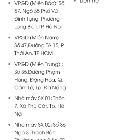
VPGD (Miền Bắc): Số
57, Ngõ 35 Phố Vũ
Đình Tụng, Phường
Long Biên,TP. Hà Nội
VPGD (Miền Nam) :
Số 47,Đường TA 15, P
Thới An, TP HCM
VPGD (Miền Trung) :
Số 35,Đường Phạm
Hùng, Đặng Hòa, Q.
Cẩm Lệ, Tp. Đà Nẵng
Nhà máy SX 01: Thôn
7, Xã Phú Cát, Tp. Hà
Nội
Nhà máy SX 02: Số 36,
Ngõ 3 Thạch Bàn,
Phường Long Biên, TP