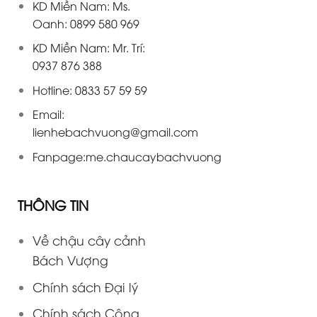
KD Miền Nam: Ms.
Oanh: 0899 580 969
KD Miền Nam: Mr. Trí:
0937 876 388
Hotline: 0833 57 59 59
Email:
lienhebachvuong@gmail.com
Fanpage:
me.chaucaybachvuong
THÔNG TIN
Về chậu cây cảnh
Bách Vượng
Chính sách Đại lý
Chính sách Cộng