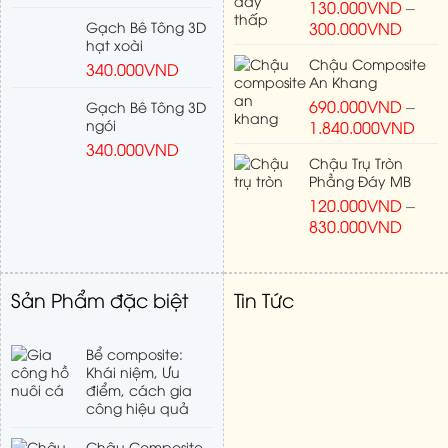
130.000
VND
–
Gạch Bê Tông 3D
300.000
VND
hạt xoài
Chậu Composite
340.000
VND
An Khang
690.000
VND
–
Gạch Bê Tông 3D
ngói
1.840.000
VND
340.000
VND
Chậu Trụ Tròn
Phẳng Đáy MB
120.000
VND
–
830.000
VND
Sản Phẩm đặc biệt
Tin Tức
Bể composite:
Khái niệm, Ưu
điểm, cách gia
công hiệu quả
Chậu Composite