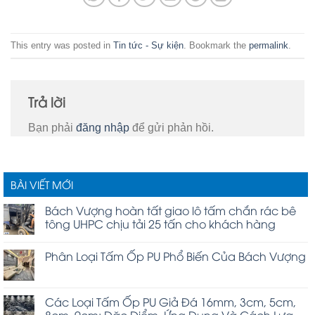
This entry was posted in
Tin tức - Sự kiện
. Bookmark the
permalink
.
Trả lời
Bạn phải
đăng nhập
để gửi phản hồi.
BÀI VIẾT MỚI
Bách Vượng hoàn tất giao lô tấm chắn rác bê
tông UHPC chịu tải 25 tấn cho khách hàng
Phân Loại Tấm Ốp PU Phổ Biến Của Bách Vượng
Các Loại Tấm Ốp PU Giả Đá 16mm, 3cm, 5cm,
8cm, 9cm: Đặc Điểm, Ứng Dụng Và Cách Lựa