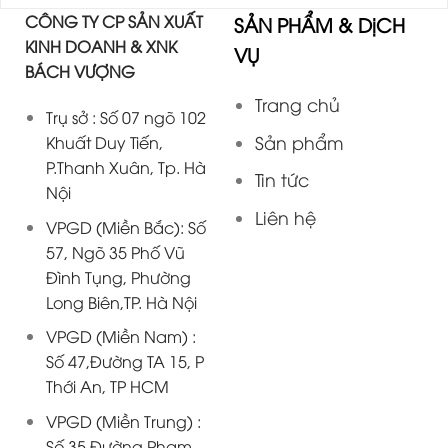
CÔNG TY CP SẢN XUẤT
SẢN PHẨM & DịCH
KINH DOANH & XNK
VỤ
BÁCH VƯỢNG
Trang chủ
Trụ sở : Số 07 ngõ 102
Sản phẩm
Khuất Duy Tiến,
P.Thanh Xuân, Tp. Hà
Tin tức
Nội
Liên hệ
VPGD (Miền Bắc): Số
57, Ngõ 35 Phố Vũ
Đình Tụng, Phường
Long Biên,TP. Hà Nội
VPGD (Miền Nam) :
Số 47,Đường TA 15, P
Thới An, TP HCM
VPGD (Miền Trung) :
Số 35,Đường Phạm