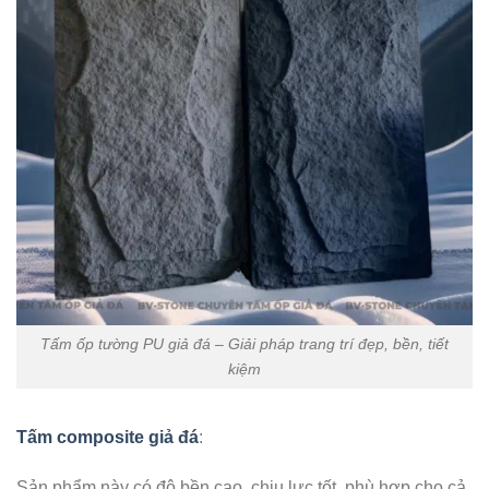
Tấm ốp tường PU giả đá – Giải pháp trang trí đẹp, bền, tiết
kiệm
Tấm composite giả đá
:
Sản phẩm này có độ bền cao, chịu lực tốt, phù hợp cho cả