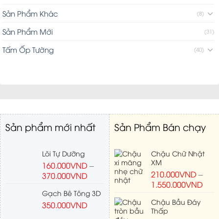
Sản Phẩm Khác
(8)
Sản Phẩm Mới
(31)
Tấm Ốp Tường
(40)
Sản phẩm mới nhất
Sản Phẩm Bán chạy
Lõi Tự Dưỡng
Chậu Chữ Nhật
XM
160.000
VND
–
210.000
VND
–
370.000
VND
1.550.000
VND
Gạch Bê Tông 3D
Chậu Bầu Đáy
350.000
VND
Thấp