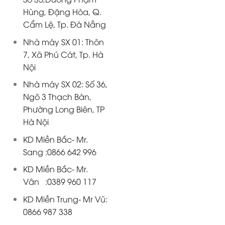
Hùng, Đặng Hòa, Q.
Cẩm Lệ, Tp. Đà Nẵng
Nhà máy SX 01: Thôn
7, Xã Phú Cát, Tp. Hà
Nội
Nhà máy SX 02: Số 36,
Ngõ 3 Thạch Bàn,
Phường Long Biên, TP
Hà Nội
KD Miền Bắc- Mr.
Sang :0866 642 996
KD Miền Bắc- Mr.
Vân :0389 960 117
KD Miền Trung- Mr Vũ:
0866 987 338