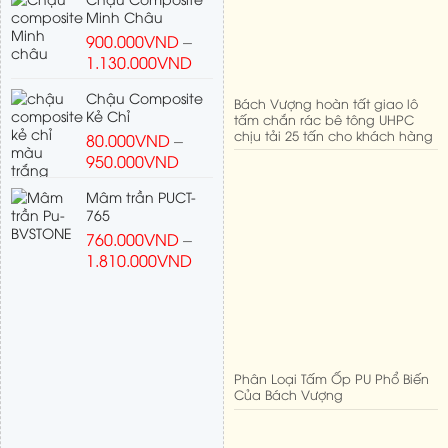
Minh Châu
900.000
VND
–
1.130.000
VND
Chậu Composite
Bách Vượng hoàn tất giao lô
Kẻ Chỉ
tấm chắn rác bê tông UHPC
chịu tải 25 tấn cho khách hàng
80.000
VND
–
950.000
VND
Mâm trần PUCT-
765
760.000
VND
–
1.810.000
VND
Phân Loại Tấm Ốp PU Phổ Biến
Của Bách Vượng