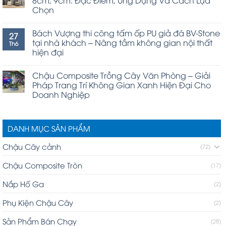
Chọn
Bách Vượng thi công tấm ốp PU giả đá BV-Stone
27
tại nhà khách – Nâng tầm không gian nội thất
Th6
hiện đại
Chậu Composite Trồng Cây Văn Phòng – Giải
Pháp Trang Trí Không Gian Xanh Hiện Đại Cho
Doanh Nghiệp
DANH MỤC SẢN PHẨM
Chậu Cây cảnh
(72)
Chậu Composite Tròn
(17)
Nắp Hố Ga
(2)
Phụ Kiện Chậu Cây
(2)
Sản Phẩm Bán Chạy
(28)