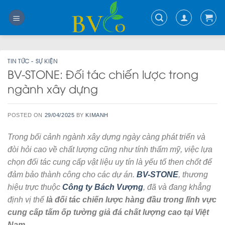
Skip
to
content
TIN TỨC - SỰ KIỆN
​BV-STONE: Đối tác chiến lược trong
ngành xây dựng​
POSTED ON
29/04/2025
BY
KIMANH
Trong bối cảnh ngành xây dựng ngày càng phát triển và
đòi hỏi cao về chất lượng cũng như tính thẩm mỹ, việc lựa
chọn đối tác cung cấp vật liệu uy tín là yếu tố then chốt để
đảm bảo thành công cho các dự án.
BV-STONE
, thương
hiệu trực thuộc
Công ty Bách Vượng
, đã và đang khẳng
định vị thế
là đối tác chiến lược hàng đầu trong lĩnh vực
cung cấp tấm ốp tường giả đá chất lượng cao tại Việt
Nam.