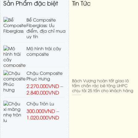
Sản Phẩm đặc biệt
Tin Tức
Bể Composite
Fiberglass: Ưu
điểm, địa chỉ mua
uy tín
Mô hình trái cây
composite
Chậu Composite
Phục Hưng
Bách Vượng hoàn tất giao lô
tấm chắn rác bê tông UHPC
2.270.000
VND
–
chịu tải 25 tấn cho khách hàng
2.840.000
VND
Chậu Tròn Lu
300.000
VND
–
1.020.000
VND