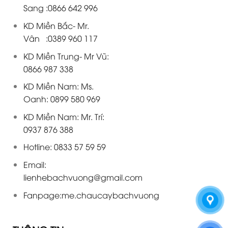
Sang :0866 642 996
KD Miền Bắc- Mr.
Vân :0389 960 117
KD Miền Trung- Mr Vũ:
0866 987 338
KD Miền Nam: Ms.
Oanh: 0899 580 969
KD Miền Nam: Mr. Trí:
0937 876 388
Hotline: 0833 57 59 59
Email:
lienhebachvuong@gmail.com
Fanpage:
me.chaucaybachvuong