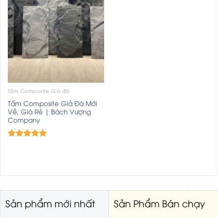
Tấm Composite Giả đá
Tấm Composite Giả Đá Mới
Về, Giá Rẻ | Bách Vượng
Company
Được xếp
5.00
hạng
5 sao
Sản phẩm mới nhất
Sản Phẩm Bán chạy