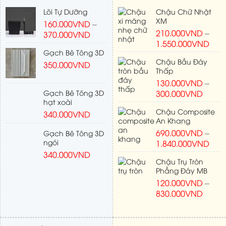
Lõi Tự Dưỡng
Chậu Chữ Nhật
XM
160.000
VND
–
210.000
VND
–
370.000
VND
1.550.000
VND
Gạch Bê Tông 3D
Chậu Bầu Đáy
350.000
VND
Thấp
130.000
VND
–
Gạch Bê Tông 3D
300.000
VND
hạt xoài
Chậu Composite
340.000
VND
An Khang
690.000
VND
–
Gạch Bê Tông 3D
ngói
1.840.000
VND
340.000
VND
Chậu Trụ Tròn
Phẳng Đáy MB
120.000
VND
–
830.000
VND