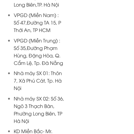
Long Biên,TP. Hà Nội
VPGD (Miền Nam) :
Số 47,Đường TA 15, P
Thới An, TP HCM
VPGD (Miền Trung) :
Số 35,Đường Phạm
Hùng, Đặng Hòa, Q.
Cẩm Lệ, Tp. Đà Nẵng
Nhà máy SX 01: Thôn
7, Xã Phú Cát, Tp. Hà
Nội
Nhà máy SX 02: Số 36,
Ngõ 3 Thạch Bàn,
Phường Long Biên, TP
Hà Nội
KD Miền Bắc- Mr.