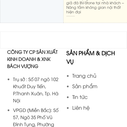
giả đá BV-Stone tại nhà khách –
Nâng tầm không gian nội thất
hiện đại
CÔNG TY CP SẢN XUẤT
SẢN PHẨM & DịCH
KINH DOANH & XNK
VỤ
BÁCH VƯỢNG
Trang chủ
Trụ sở : Số 07 ngõ 102
Sản phẩm
Khuất Duy Tiến,
P.Thanh Xuân, Tp. Hà
Tin tức
Nội
Liên hệ
VPGD (Miền Bắc): Số
57, Ngõ 35 Phố Vũ
Đình Tụng, Phường