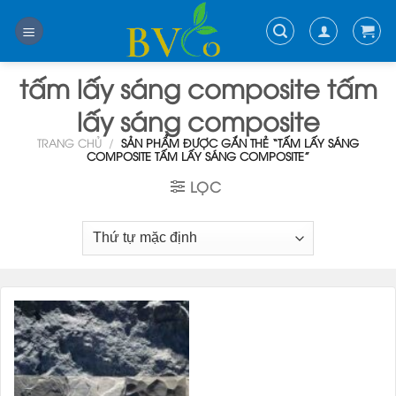
Skip
to
content
tấm lấy sáng composite tấm
lấy sáng composite
TRANG CHỦ
/
SẢN PHẨM ĐƯỢC GẮN THẺ “TẤM LẤY SÁNG
COMPOSITE TẤM LẤY SÁNG COMPOSITE”
LỌC