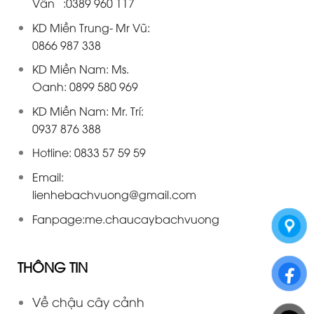
Vân :0389 960 117
KD Miền Trung- Mr Vũ:
0866 987 338
KD Miền Nam: Ms.
Oanh: 0899 580 969
KD Miền Nam: Mr. Trí:
0937 876 388
Hotline: 0833 57 59 59
Email:
lienhebachvuong@gmail.com
Fanpage:
me.chaucaybachvuong
THÔNG TIN
Về chậu cây cảnh