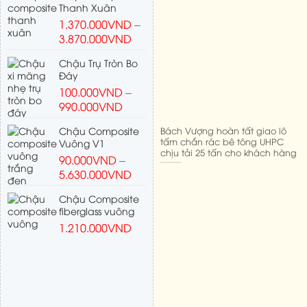
Thanh Xuân
1.370.000
VND
–
3.870.000
VND
Chậu Trụ Tròn Bo
Đáy
100.000
VND
–
990.000
VND
Bách Vượng hoàn tất giao lô
Chậu Composite
tấm chắn rác bê tông UHPC
Vuông V1
chịu tải 25 tấn cho khách hàng
90.000
VND
–
5.630.000
VND
Chậu Composite
fiberglass vuông
1.210.000
VND