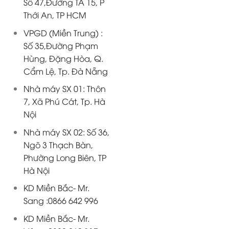
Số 47,Đường TA 15, P
Thới An, TP HCM
VPGD (Miền Trung) :
Số 35,Đường Phạm
Hùng, Đặng Hòa, Q.
Cẩm Lệ, Tp. Đà Nẵng
Nhà máy SX 01: Thôn
7, Xã Phú Cát, Tp. Hà
Nội
Nhà máy SX 02: Số 36,
Ngõ 3 Thạch Bàn,
Phường Long Biên, TP
Hà Nội
KD Miền Bắc- Mr.
Sang :0866 642 996
KD Miền Bắc- Mr.