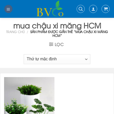
Skip
to
content
mua chậu xi măng HCM
TRANG CHỦ
/
SẢN PHẨM ĐƯỢC GẮN THẺ “MUA CHẬU XI MĂNG
HCM”
LỌC