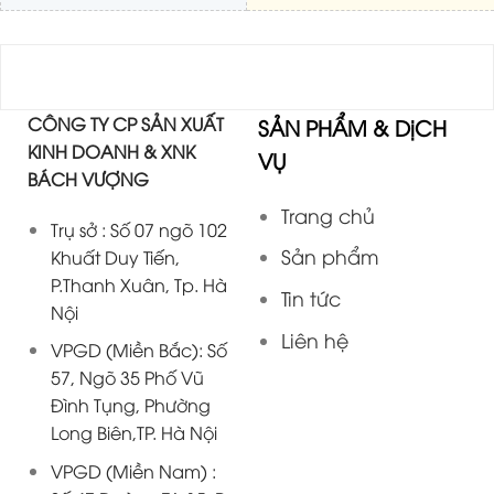
CÔNG TY CP SẢN XUẤT
SẢN PHẨM & DịCH
KINH DOANH & XNK
VỤ
BÁCH VƯỢNG
Trang chủ
Trụ sở : Số 07 ngõ 102
Sản phẩm
Khuất Duy Tiến,
P.Thanh Xuân, Tp. Hà
Tin tức
Nội
Liên hệ
VPGD (Miền Bắc): Số
57, Ngõ 35 Phố Vũ
Đình Tụng, Phường
Long Biên,TP. Hà Nội
VPGD (Miền Nam) :