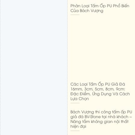
Phân Loại Tấm Ốp PU Phổ Biến
Của Bách Vượng
Các Loại Tấm Ốp PU Giả Đá
16mm, 3cm, 5cm, 8cm, 9cm:
Đặc Điểm, Ứng Dụng Và Cách
Lựa Chọn
Bách Vượng thi công tấm ốp PU
giả đá BV-Stone tại nhà khách –
Nâng tầm không gian nội thất
hiện đại