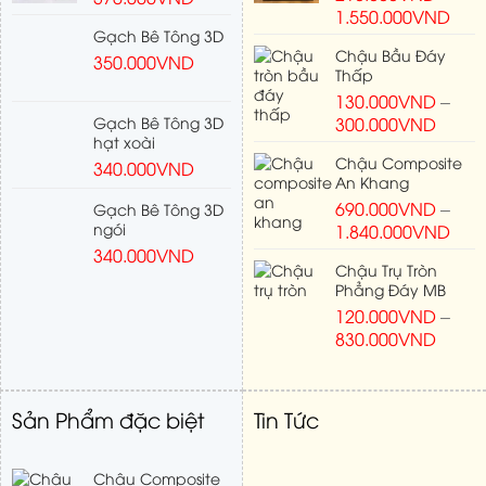
1.550.000
VND
Gạch Bê Tông 3D
Chậu Bầu Đáy
350.000
VND
Thấp
130.000
VND
–
Gạch Bê Tông 3D
300.000
VND
hạt xoài
Chậu Composite
340.000
VND
An Khang
690.000
VND
–
Gạch Bê Tông 3D
ngói
1.840.000
VND
340.000
VND
Chậu Trụ Tròn
Phẳng Đáy MB
120.000
VND
–
830.000
VND
Sản Phẩm đặc biệt
Tin Tức
Chậu Composite