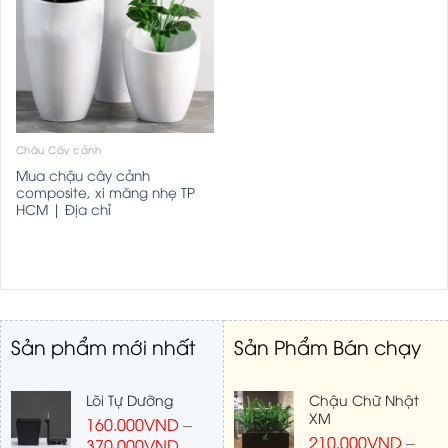
Chậu Cây cảnh
Mua chậu cây cảnh
composite, xi măng nhẹ TP
HCM | Địa chỉ
Sản phẩm mới nhất
Sản Phẩm Bán chạy
Lõi Tự Dưỡng
Chậu Chữ Nhật
XM
160.000
VND
–
210.000
VND
–
370.000
VND