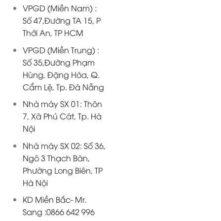
VPGD (Miền Nam) :
Số 47,Đường TA 15, P
Thới An, TP HCM
VPGD (Miền Trung) :
Số 35,Đường Phạm
Hùng, Đặng Hòa, Q.
Cẩm Lệ, Tp. Đà Nẵng
Nhà máy SX 01: Thôn
7, Xã Phú Cát, Tp. Hà
Nội
Nhà máy SX 02: Số 36,
Ngõ 3 Thạch Bàn,
Phường Long Biên, TP
Hà Nội
KD Miền Bắc- Mr.
Sang :0866 642 996