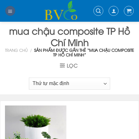
Skip
to
content
mua chậu composite TP Hồ
Chí Minh
TRANG CHỦ
/
SẢN PHẨM ĐƯỢC GẮN THẺ “MUA CHẬU COMPOSITE
TP HỒ CHÍ MINH”
LỌC