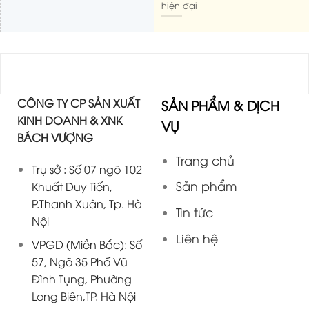
hiện đại
CÔNG TY CP SẢN XUẤT
SẢN PHẨM & DịCH
KINH DOANH & XNK
VỤ
BÁCH VƯỢNG
Trang chủ
Trụ sở : Số 07 ngõ 102
Sản phẩm
Khuất Duy Tiến,
P.Thanh Xuân, Tp. Hà
Tin tức
Nội
Liên hệ
VPGD (Miền Bắc): Số
57, Ngõ 35 Phố Vũ
Đình Tụng, Phường
Long Biên,TP. Hà Nội