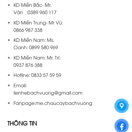
KD Miền Bắc- Mr.
Vân :0389 960 117
KD Miền Trung- Mr Vũ:
0866 987 338
KD Miền Nam: Ms.
Oanh: 0899 580 969
KD Miền Nam: Mr. Trí:
0937 876 388
Hotline: 0833 57 59 59
Email:
lienhebachvuong@gmail.com
Fanpage:
me.chaucaybachvuong
THÔNG TIN