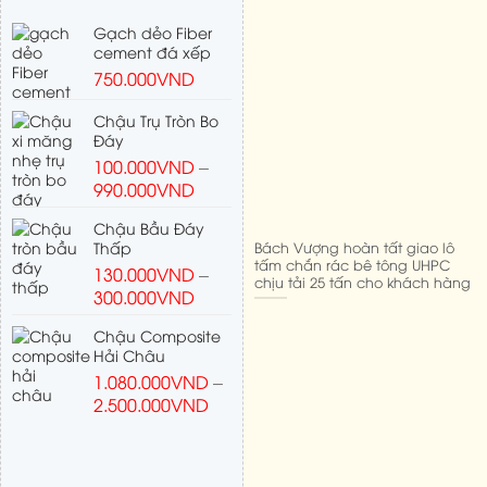
Gạch dẻo Fiber
cement đá xếp
750.000
VND
Chậu Trụ Tròn Bo
Đáy
100.000
VND
–
990.000
VND
Chậu Bầu Đáy
Bách Vượng hoàn tất giao lô
Thấp
tấm chắn rác bê tông UHPC
130.000
VND
–
chịu tải 25 tấn cho khách hàng
300.000
VND
Chậu Composite
Hải Châu
1.080.000
VND
–
2.500.000
VND