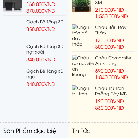
XM
160.000
VND
–
210.000
VND
–
370.000
VND
1.550.000
VND
Gạch Bê Tông 3D
Chậu Bầu Đáy
350.000
VND
Thấp
130.000
VND
–
Gạch Bê Tông 3D
300.000
VND
hạt xoài
Chậu Composite
340.000
VND
An Khang
690.000
VND
–
Gạch Bê Tông 3D
ngói
1.840.000
VND
340.000
VND
Chậu Trụ Tròn
Phẳng Đáy MB
120.000
VND
–
830.000
VND
Sản Phẩm đặc biệt
Tin Tức