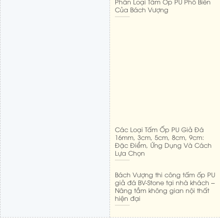
Phân Loại Tấm Ốp PU Phổ Biến
Của Bách Vượng
Các Loại Tấm Ốp PU Giả Đá
16mm, 3cm, 5cm, 8cm, 9cm:
Đặc Điểm, Ứng Dụng Và Cách
Lựa Chọn
Bách Vượng thi công tấm ốp PU
giả đá BV-Stone tại nhà khách –
Nâng tầm không gian nội thất
hiện đại