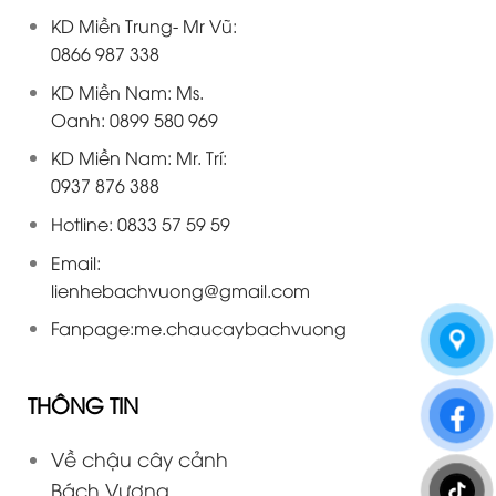
KD Miền Trung- Mr Vũ:
0866 987 338
KD Miền Nam: Ms.
Oanh: 0899 580 969
KD Miền Nam: Mr. Trí:
0937 876 388
Hotline: 0833 57 59 59
Email:
lienhebachvuong@gmail.com
Fanpage:
me.chaucaybachvuong
THÔNG TIN
Về chậu cây cảnh
Bách Vượng