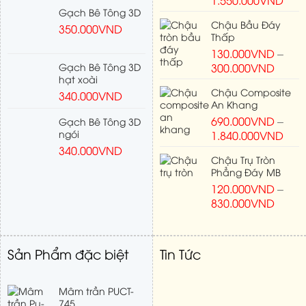
Gạch Bê Tông 3D
Chậu Bầu Đáy
350.000
VND
Thấp
130.000
VND
–
Gạch Bê Tông 3D
300.000
VND
hạt xoài
Chậu Composite
340.000
VND
An Khang
690.000
VND
–
Gạch Bê Tông 3D
ngói
1.840.000
VND
340.000
VND
Chậu Trụ Tròn
Phẳng Đáy MB
120.000
VND
–
830.000
VND
Sản Phẩm đặc biệt
Tin Tức
Mâm trần PUCT-
745