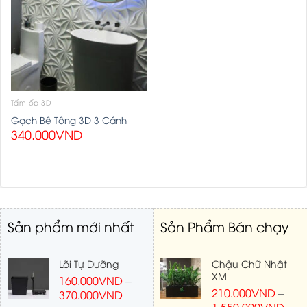
Tấm ốp 3D
Gạch Bê Tông 3D 3 Cánh
340.000
VND
Sản phẩm mới nhất
Sản Phẩm Bán chạy
Lõi Tự Dưỡng
Chậu Chữ Nhật
XM
160.000
VND
–
210.000
VND
–
370.000
VND
1.550.000
VND