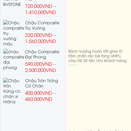
720.000
VND
–
1.410.000
VND
Chậu Composite
Trụ Vuông
220.000
VND
–
1.560.000
VND
Bách Vượng hoàn tất giao lô
Chậu Composite
tấm chắn rác bê tông UHPC
Đại Phong
chịu tải 25 tấn cho khách hàng
590.000
VND
–
2.500.000
VND
Chậu Tròn Trứng
Có Chân
400.000
VND
–
460.000
VND