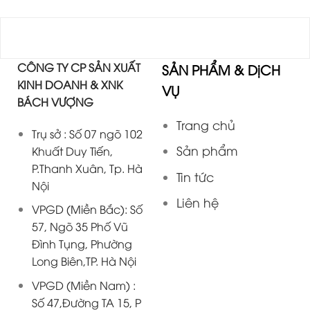
CÔNG TY CP SẢN XUẤT
SẢN PHẨM & DịCH
KINH DOANH & XNK
VỤ
BÁCH VƯỢNG
Trang chủ
Trụ sở : Số 07 ngõ 102
Sản phẩm
Khuất Duy Tiến,
P.Thanh Xuân, Tp. Hà
Tin tức
Nội
Liên hệ
VPGD (Miền Bắc): Số
57, Ngõ 35 Phố Vũ
Đình Tụng, Phường
Long Biên,TP. Hà Nội
VPGD (Miền Nam) :
Số 47,Đường TA 15, P