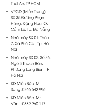
Thới An, TP HCM
VPGD (Miền Trung) :
Số 35,Đường Phạm
Hùng, Đặng Hòa, Q.
Cẩm Lệ, Tp. Đà Nẵng
Nhà máy SX 01: Thôn
7, Xã Phú Cát, Tp. Hà
Nội
Nhà máy SX 02: Số 36,
Ngõ 3 Thạch Bàn,
Phường Long Biên, TP
Hà Nội
KD Miền Bắc- Mr.
Sang :0866 642 996
KD Miền Bắc- Mr.
Vân :0389 960 117