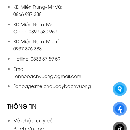
KD Miền Trung- Mr Vũ:
0866 987 338
KD Miền Nam: Ms.
Oanh: 0899 580 969
KD Miền Nam: Mr. Trí:
0937 876 388
Hotline: 0833 57 59 59
Email:
lienhebachvuong@gmail.com
Fanpage:
me.chaucaybachvuong
THÔNG TIN
Về chậu cây cảnh
Bách Vượng