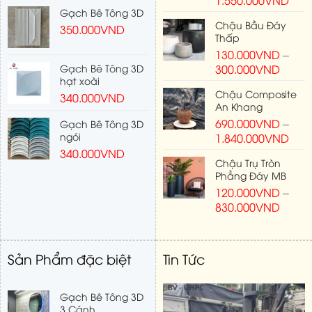
Gạch Bê Tông 3D
Chậu Bầu Đáy
350.000
VND
Thấp
130.000
VND
–
Gạch Bê Tông 3D
300.000
VND
hạt xoài
Chậu Composite
340.000
VND
An Khang
690.000
VND
–
Gạch Bê Tông 3D
ngói
1.840.000
VND
340.000
VND
Chậu Trụ Tròn
Phẳng Đáy MB
120.000
VND
–
830.000
VND
Sản Phẩm đặc biệt
Tin Tức
Gạch Bê Tông 3D
3 Cánh