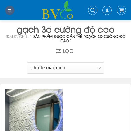
Skip
to
content
gạch 3d cường độ cao
TRANG CHỦ
/
SẢN PHẨM ĐƯỢC GẮN THẺ “GẠCH 3D CƯỜNG ĐỘ
CAO”
LỌC