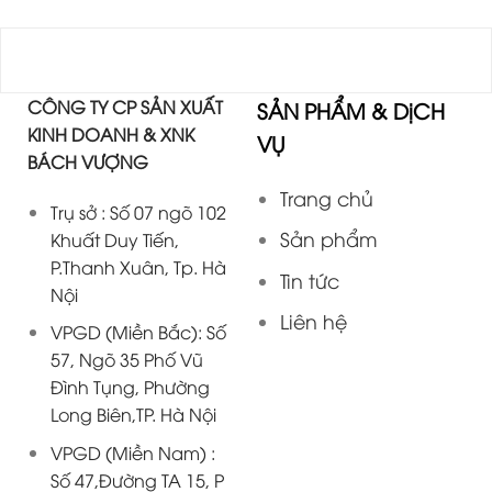
CÔNG TY CP SẢN XUẤT
SẢN PHẨM & DịCH
KINH DOANH & XNK
VỤ
BÁCH VƯỢNG
Trang chủ
Trụ sở : Số 07 ngõ 102
Sản phẩm
Khuất Duy Tiến,
P.Thanh Xuân, Tp. Hà
Tin tức
Nội
Liên hệ
VPGD (Miền Bắc): Số
57, Ngõ 35 Phố Vũ
Đình Tụng, Phường
Long Biên,TP. Hà Nội
VPGD (Miền Nam) :
Số 47,Đường TA 15, P