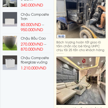
340.000
VND
Chậu Composite
Trơn
80.000
VND
–
950.000
VND
Chậu Bầu Cao
Bách Vượng hoàn tất giao lô
270.000
VND
–
tấm chắn rác bê tông UHPC
870.000
VND
chịu tải 25 tấn cho khách hàng
Chậu Composite
fiberglass vuông
1.210.000
VND