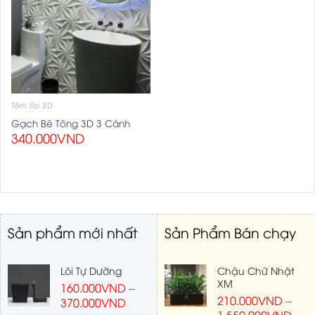
Tấm ốp 3D
Gạch Bê Tông 3D 3 Cánh
340.000
VND
Sản phẩm mới nhất
Sản Phẩm Bán chạy
Lõi Tự Dưỡng
Chậu Chữ Nhật
XM
160.000
VND
–
210.000
VND
–
370.000
VND
1.550.000
VND