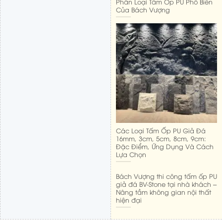
Phân Loại Tấm Ốp PU Phổ Biến
Của Bách Vượng
Các Loại Tấm Ốp PU Giả Đá
16mm, 3cm, 5cm, 8cm, 9cm:
Đặc Điểm, Ứng Dụng Và Cách
Lựa Chọn
Bách Vượng thi công tấm ốp PU
giả đá BV-Stone tại nhà khách –
Nâng tầm không gian nội thất
hiện đại