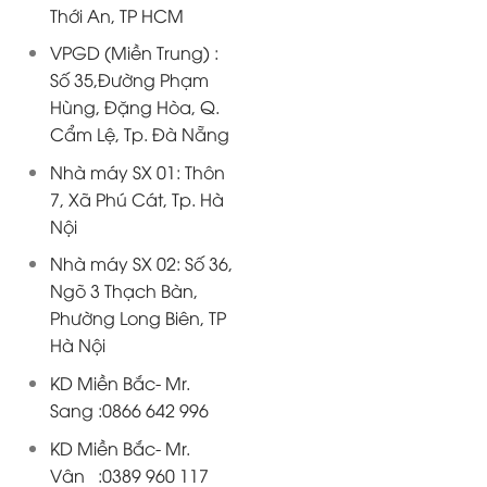
Thới An, TP HCM
VPGD (Miền Trung) :
Số 35,Đường Phạm
Hùng, Đặng Hòa, Q.
Cẩm Lệ, Tp. Đà Nẵng
Nhà máy SX 01: Thôn
7, Xã Phú Cát, Tp. Hà
Nội
Nhà máy SX 02: Số 36,
Ngõ 3 Thạch Bàn,
Phường Long Biên, TP
Hà Nội
KD Miền Bắc- Mr.
Sang :0866 642 996
KD Miền Bắc- Mr.
Vân :0389 960 117