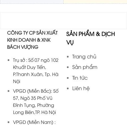
CÔNG TY CP SẢN XUẤT
SẢN PHẨM & DịCH
KINH DOANH & XNK
VỤ
BÁCH VƯỢNG
Trang chủ
Trụ sở : Số 07 ngõ 102
Sản phẩm
Khuất Duy Tiến,
P.Thanh Xuân, Tp. Hà
Tin tức
Nội
Liên hệ
VPGD (Miền Bắc): Số
57, Ngõ 35 Phố Vũ
Đình Tụng, Phường
Long Biên,TP. Hà Nội
VPGD (Miền Nam) :