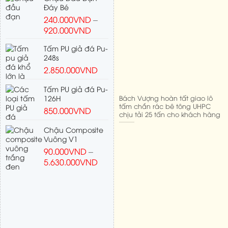
Đáy Bé
240.000
VND
–
920.000
VND
Tấm PU giả đá Pu-
248s
2.850.000
VND
Tấm PU giả đá Pu-
126H
Bách Vượng hoàn tất giao lô
tấm chắn rác bê tông UHPC
850.000
VND
chịu tải 25 tấn cho khách hàng
Chậu Composite
Vuông V1
90.000
VND
–
5.630.000
VND