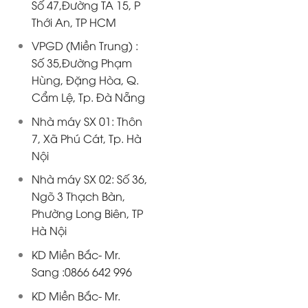
Số 47,Đường TA 15, P
Thới An, TP HCM
VPGD (Miền Trung) :
Số 35,Đường Phạm
Hùng, Đặng Hòa, Q.
Cẩm Lệ, Tp. Đà Nẵng
Nhà máy SX 01: Thôn
7, Xã Phú Cát, Tp. Hà
Nội
Nhà máy SX 02: Số 36,
Ngõ 3 Thạch Bàn,
Phường Long Biên, TP
Hà Nội
KD Miền Bắc- Mr.
Sang :0866 642 996
KD Miền Bắc- Mr.