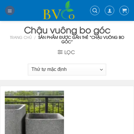
Skip
to
content
Chậu vuông bo góc
TRANG CHỦ
/
SẢN PHẨM ĐƯỢC GẮN THẺ “CHẬU VUÔNG BO
GÓC”
LỌC