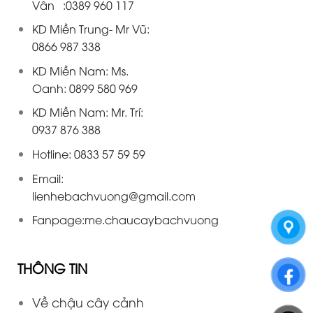
Vân :0389 960 117
KD Miền Trung- Mr Vũ:
0866 987 338
KD Miền Nam: Ms.
Oanh: 0899 580 969
KD Miền Nam: Mr. Trí:
0937 876 388
Hotline: 0833 57 59 59
Email:
lienhebachvuong@gmail.com
Fanpage:
me.chaucaybachvuong
THÔNG TIN
Về chậu cây cảnh