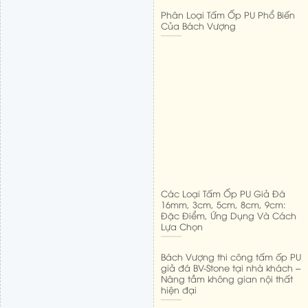
Phân Loại Tấm Ốp PU Phổ Biến
Của Bách Vượng
Các Loại Tấm Ốp PU Giả Đá
16mm, 3cm, 5cm, 8cm, 9cm:
Đặc Điểm, Ứng Dụng Và Cách
Lựa Chọn
Bách Vượng thi công tấm ốp PU
giả đá BV-Stone tại nhà khách –
Nâng tầm không gian nội thất
hiện đại