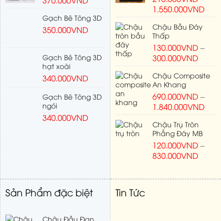
1.550.000
VND
Gạch Bê Tông 3D
Chậu Bầu Đáy
350.000
VND
Thấp
130.000
VND
–
Gạch Bê Tông 3D
300.000
VND
hạt xoài
Chậu Composite
340.000
VND
An Khang
690.000
VND
–
Gạch Bê Tông 3D
ngói
1.840.000
VND
340.000
VND
Chậu Trụ Tròn
Phẳng Đáy MB
120.000
VND
–
830.000
VND
Sản Phẩm đặc biệt
Tin Tức
Chậu Đầu Đạn