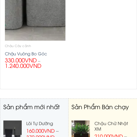
Chậu Cây cảnh
Chậu Vuông Bo Góc
330.000
VND
–
1.240.000
VND
Sản phẩm mới nhất
Sản Phẩm Bán chạy
Lõi Tự Dưỡng
Chậu Chữ Nhật
XM
160.000
VND
–
210.000
VND
–
370.000
VND