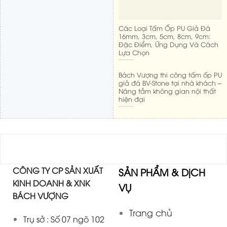
Các Loại Tấm Ốp PU Giả Đá
16mm, 3cm, 5cm, 8cm, 9cm:
Đặc Điểm, Ứng Dụng Và Cách
Lựa Chọn
Bách Vượng thi công tấm ốp PU
giả đá BV-Stone tại nhà khách –
Nâng tầm không gian nội thất
hiện đại
CÔNG TY CP SẢN XUẤT
SẢN PHẨM & DịCH
KINH DOANH & XNK
VỤ
BÁCH VƯỢNG
Trang chủ
Trụ sở : Số 07 ngõ 102