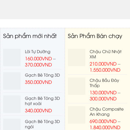
Sản phẩm mới nhất
Sản Phẩm Bán chạy
Lõi Tự Dưỡng
Chậu Chữ Nhật
XM
160.000
VND
–
210.000
VND
–
370.000
VND
1.550.000
VND
Gạch Bê Tông 3D
Chậu Bầu Đáy
350.000
VND
Thấp
130.000
VND
–
Gạch Bê Tông 3D
300.000
VND
hạt xoài
Chậu Composite
340.000
VND
An Khang
690.000
VND
–
Gạch Bê Tông 3D
ngói
1.840.000
VND