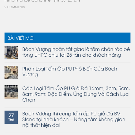
2 COMMENTS
BÀI VIẾT MỚI
Bách Vượng hoàn tất giao lô tấm chắn rác bê
tông UHPC chịu tải 25 tấn cho khách hàng
Phân Loại Tấm Ốp PU Phổ Biến Của Bách
Vượng
Các Loại Tấm Ốp PU Giả Đá 16mm, 3cm, 5cm,
8cm, 9cm: Đặc Điểm, Ứng Dụng Và Cách Lựa
Chọn
Bách Vượng thi công tấm ốp PU giả đá BV-
27
Stone tại nhà khách – Nâng tầm không gian
Th6
nội thất hiện đại