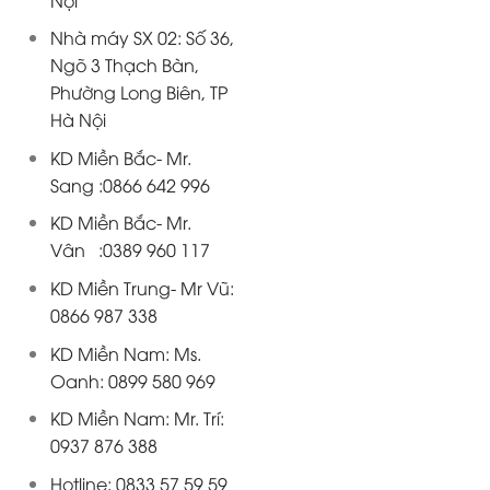
Nhà máy SX 02: Số 36,
Ngõ 3 Thạch Bàn,
Phường Long Biên, TP
Hà Nội
KD Miền Bắc- Mr.
Sang :0866 642 996
KD Miền Bắc- Mr.
Vân :0389 960 117
KD Miền Trung- Mr Vũ:
0866 987 338
KD Miền Nam: Ms.
Oanh: 0899 580 969
KD Miền Nam: Mr. Trí:
0937 876 388
Hotline: 0833 57 59 59