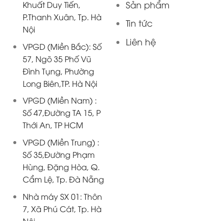
Sản phẩm
Khuất Duy Tiến,
P.Thanh Xuân, Tp. Hà
Tin tức
Nội
Liên hệ
VPGD (Miền Bắc): Số
57, Ngõ 35 Phố Vũ
Đình Tụng, Phường
Long Biên,TP. Hà Nội
VPGD (Miền Nam) :
Số 47,Đường TA 15, P
Thới An, TP HCM
VPGD (Miền Trung) :
Số 35,Đường Phạm
Hùng, Đặng Hòa, Q.
Cẩm Lệ, Tp. Đà Nẵng
Nhà máy SX 01: Thôn
7, Xã Phú Cát, Tp. Hà
Nội