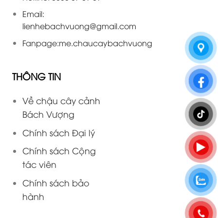
Email:
lienhebachvuong@gmail.com
Fanpage:
me.chaucaybachvuong
THÔNG TIN
Về chậu cây cảnh
Bách Vượng
Chính sách Đại lý
Chính sách Cộng
tác viên
Chính sách bảo
hành