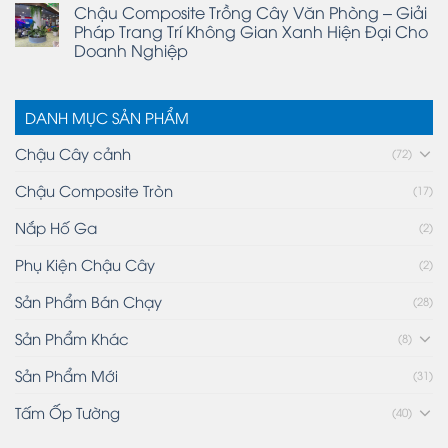
Chậu Composite Trồng Cây Văn Phòng – Giải
Pháp Trang Trí Không Gian Xanh Hiện Đại Cho
Doanh Nghiệp
DANH MỤC SẢN PHẨM
Chậu Cây cảnh
(72)
Chậu Composite Tròn
(17)
Nắp Hố Ga
(2)
Phụ Kiện Chậu Cây
(2)
Sản Phẩm Bán Chạy
(28)
Sản Phẩm Khác
(8)
Sản Phẩm Mới
(31)
Tấm Ốp Tường
(40)