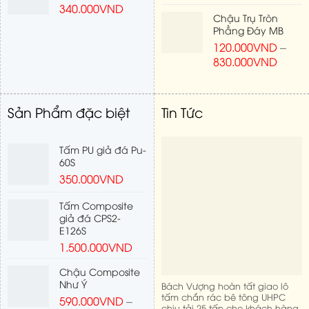
340.000
VND
Chậu Trụ Tròn
Phẳng Đáy MB
120.000
VND
–
830.000
VND
Sản Phẩm đặc biệt
Tin Tức
Tấm PU giả đá Pu-
60S
350.000
VND
Tấm Composite
giả đá CPS2-
E126S
1.500.000
VND
Chậu Composite
Như Ý
Bách Vượng hoàn tất giao lô
tấm chắn rác bê tông UHPC
590.000
VND
–
chịu tải 25 tấn cho khách hàng