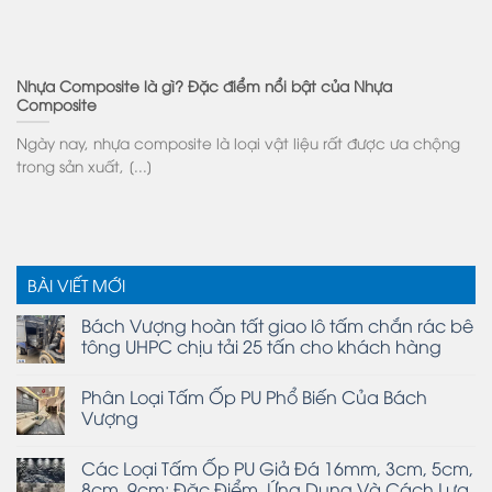
Nhựa Composite là gì? Đặc điểm nổi bật của Nhựa
Composite
Ngày nay, nhựa composite là loại vật liệu rất được ưa chộng
trong sản xuất, [...]
BÀI VIẾT MỚI
Bách Vượng hoàn tất giao lô tấm chắn rác bê
tông UHPC chịu tải 25 tấn cho khách hàng
Phân Loại Tấm Ốp PU Phổ Biến Của Bách
Vượng
Các Loại Tấm Ốp PU Giả Đá 16mm, 3cm, 5cm,
8cm, 9cm: Đặc Điểm, Ứng Dụng Và Cách Lựa