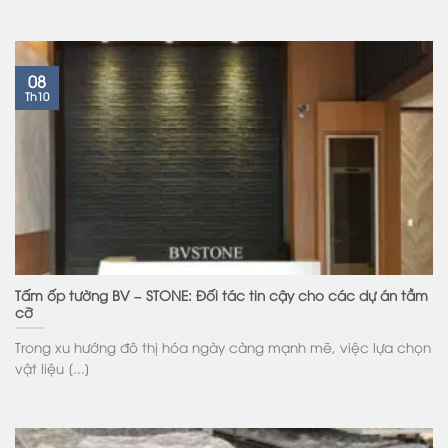
08
Th10
Tấm ốp tường BV – STONE: Đối tác tin cậy cho các dự án tầm
cỡ
Trong xu hướng đô thị hóa ngày càng mạnh mẽ, việc lựa chọn
vật liệu [...]