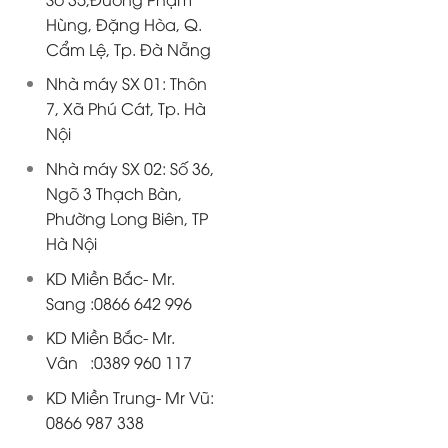
Hùng, Đặng Hòa, Q.
Cẩm Lệ, Tp. Đà Nẵng
Nhà máy SX 01: Thôn
7, Xã Phú Cát, Tp. Hà
Nội
Nhà máy SX 02: Số 36,
Ngõ 3 Thạch Bàn,
Phường Long Biên, TP
Hà Nội
KD Miền Bắc- Mr.
Sang :0866 642 996
KD Miền Bắc- Mr.
Vân :0389 960 117
KD Miền Trung- Mr Vũ:
0866 987 338