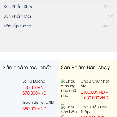
Sản Phẩm Khác
(8)
Sản Phẩm Mới
(31)
Tấm Ốp Tường
(40)
Sản phẩm mới nhất
Sản Phẩm Bán chạy
Lõi Tự Dưỡng
Chậu Chữ Nhật
XM
160.000
VND
–
210.000
VND
–
370.000
VND
1.550.000
VND
Gạch Bê Tông 3D
Chậu Bầu Đáy
350.000
VND
Thấp