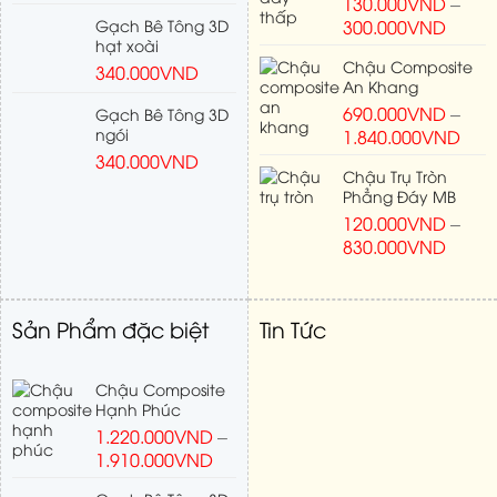
130.000
VND
–
Gạch Bê Tông 3D
300.000
VND
hạt xoài
Chậu Composite
340.000
VND
An Khang
690.000
VND
–
Gạch Bê Tông 3D
ngói
1.840.000
VND
340.000
VND
Chậu Trụ Tròn
Phẳng Đáy MB
120.000
VND
–
830.000
VND
Sản Phẩm đặc biệt
Tin Tức
Chậu Composite
Hạnh Phúc
1.220.000
VND
–
1.910.000
VND