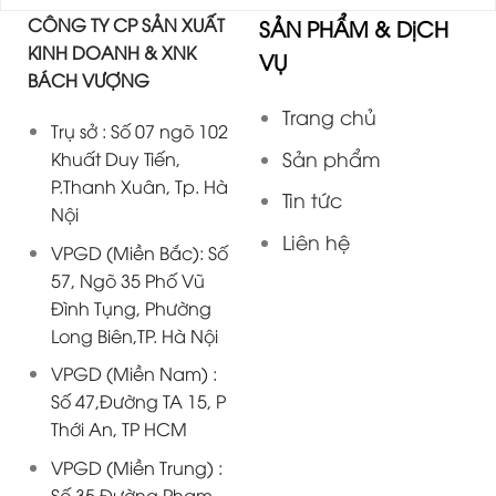
CÔNG TY CP SẢN XUẤT
SẢN PHẨM & DịCH
KINH DOANH & XNK
VỤ
BÁCH VƯỢNG
Trang chủ
Trụ sở : Số 07 ngõ 102
Sản phẩm
Khuất Duy Tiến,
P.Thanh Xuân, Tp. Hà
Tin tức
Nội
Liên hệ
VPGD (Miền Bắc): Số
57, Ngõ 35 Phố Vũ
Đình Tụng, Phường
Long Biên,TP. Hà Nội
VPGD (Miền Nam) :
Số 47,Đường TA 15, P
Thới An, TP HCM
VPGD (Miền Trung) :
Số 35,Đường Phạm