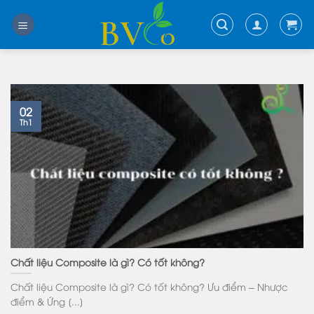
Skip
to
content
02
Th1
Chất liệu Composite là gì? Có tốt không?
Chất liệu Composite là gì? Có tốt không? Ưu điểm – Nhược
điểm & Ứng [...]