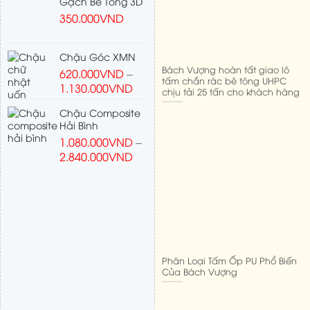
Gạch Bê Tông 3D
350.000
VND
Chậu Góc XMN
Bách Vượng hoàn tất giao lô
620.000
VND
–
tấm chắn rác bê tông UHPC
1.130.000
VND
chịu tải 25 tấn cho khách hàng
Chậu Composite
Hải Bình
1.080.000
VND
–
2.840.000
VND
Phân Loại Tấm Ốp PU Phổ Biến
Của Bách Vượng