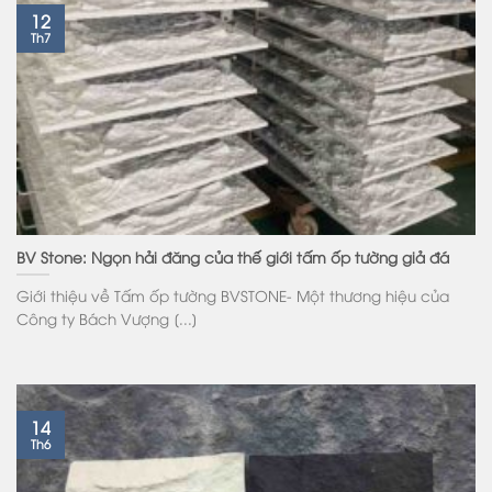
12
Th7
BV Stone: Ngọn hải đăng của thế giới tấm ốp tường giả đá
Giới thiệu về Tấm ốp tường BVSTONE- Một thương hiệu của
Công ty Bách Vượng [...]
14
Th6