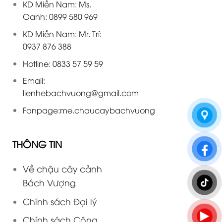
KD Miền Nam: Ms.
Oanh: 0899 580 969
KD Miền Nam: Mr. Trí:
0937 876 388
Hotline: 0833 57 59 59
Email:
lienhebachvuong@gmail.com
Fanpage:
me.chaucaybachvuong
THÔNG TIN
Về chậu cây cảnh
Bách Vượng
Chính sách Đại lý
Chính sách Cộng