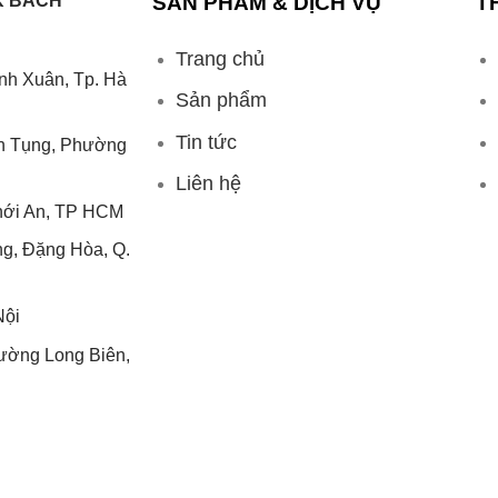
K BÁCH
SẢN PHẨM & DịCH VỤ
T
Trang chủ
anh Xuân, Tp. Hà
Sản phẩm
Tin tức
nh Tụng, Phường
Liên hệ
hới An, TP HCM
g, Đặng Hòa, Q.
Nội
ường Long Biên,