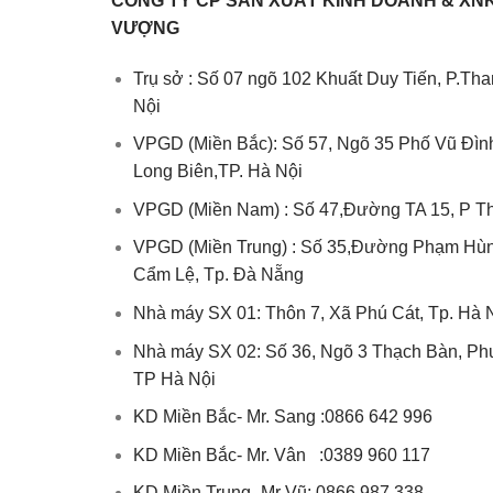
CÔNG TY CP SẢN XUẤT KINH DOANH & XN
VƯỢNG
Trụ sở : Số 07 ngõ 102 Khuất Duy Tiến, P.Th
Nội
VPGD (Miền Bắc): Số 57, Ngõ 35 Phố Vũ Đì
Long Biên,TP. Hà Nội
VPGD (Miền Nam) : Số 47,Đường TA 15, P T
VPGD (Miền Trung) : Số 35,Đường Phạm Hùn
Cẩm Lệ, Tp. Đà Nẵng
Nhà máy SX 01: Thôn 7, Xã Phú Cát, Tp. Hà 
Nhà máy SX 02: Số 36, Ngõ 3 Thạch Bàn, Ph
TP Hà Nội
KD Miền Bắc- Mr. Sang :0866 642 996
KD Miền Bắc- Mr. Vân :0389 960 117
KD Miền Trung- Mr Vũ:
0866 987 338