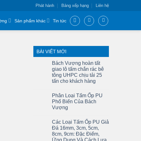
Phát hành
Bảng xếp hạng
Liên hệ
ờng
Sản phẩm khác
Tin tức
BÀI VIẾT MỚI
Bách Vượng hoàn tất
giao lô tấm chắn rác bê
tông UHPC chịu tải 25
tấn cho khách hàng
Phân Loại Tấm Ốp PU
Phổ Biến Của Bách
Vượng
Các Loại Tấm Ốp PU Giả
Đá 16mm, 3cm, 5cm,
8cm, 9cm: Đặc Điểm,
Ứng Dụng Và Cách Lựa