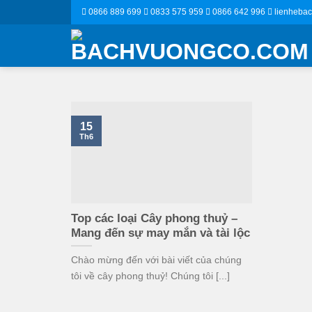
Skip
0866 889 699
0833 575 959
0866 642 996
lienheba
to
content
15
Th6
Top các loại Cây phong thuỷ –
Mang đến sự may mắn và tài lộc
Chào mừng đến với bài viết của chúng
tôi về cây phong thuỷ! Chúng tôi [...]