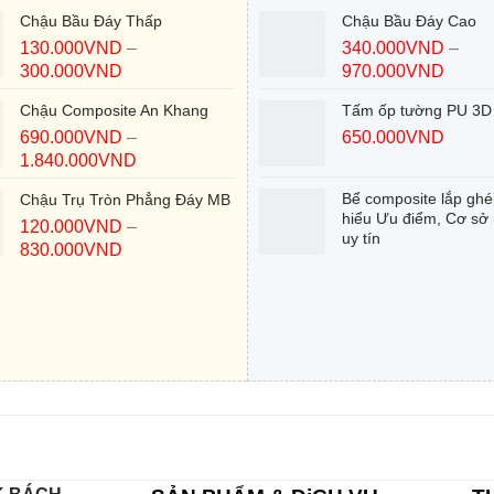
Chậu Bầu Đáy Thấp
Chậu Bầu Đáy Cao
130.000
VND
–
340.000
VND
–
300.000
VND
970.000
VND
Chậu Composite An Khang
Tấm ốp tường PU 3D
690.000
VND
–
650.000
VND
1.840.000
VND
Bể composite lắp ghé
Chậu Trụ Tròn Phẳng Đáy MB
hiểu Ưu điểm, Cơ sở
120.000
VND
–
uy tín
830.000
VND