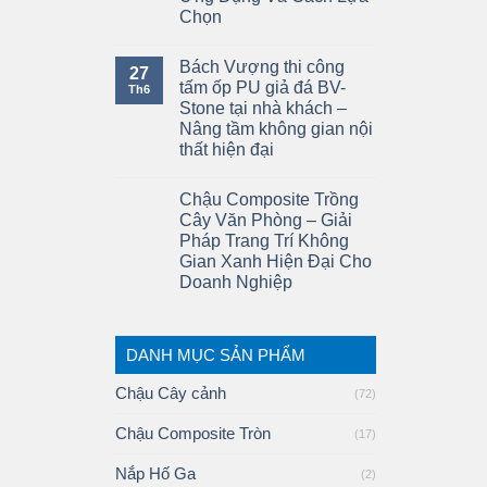
Chọn
Bách Vượng thi công
27
tấm ốp PU giả đá BV-
Th6
Stone tại nhà khách –
Nâng tầm không gian nội
thất hiện đại
Chậu Composite Trồng
Cây Văn Phòng – Giải
Pháp Trang Trí Không
Gian Xanh Hiện Đại Cho
Doanh Nghiệp
DANH MỤC SẢN PHẨM
Chậu Cây cảnh
(72)
Chậu Composite Tròn
(17)
Nắp Hố Ga
(2)