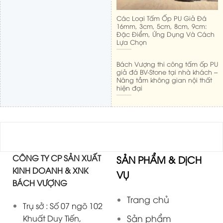
Các Loại Tấm Ốp PU Giả Đá
16mm, 3cm, 5cm, 8cm, 9cm:
Đặc Điểm, Ứng Dụng Và Cách
Lựa Chọn
Bách Vượng thi công tấm ốp PU
giả đá BV-Stone tại nhà khách –
Nâng tầm không gian nội thất
hiện đại
CÔNG TY CP SẢN XUẤT
SẢN PHẨM & DịCH
KINH DOANH & XNK
VỤ
BÁCH VƯỢNG
Trang chủ
Trụ sở : Số 07 ngõ 102
Sản phẩm
Khuất Duy Tiến,