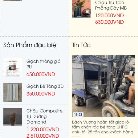
Chậu Trụ Tròn
Phẳng Đáy MB
120.000
VND
–
830.000
VND
Sản Phẩm đặc biệt
Tin Tức
Gạch thông gió
PU
650.000
VND
Gạch Bê Tông 3D
350.000
VND
Chậu Composite
Tự Dưỡng
Diamond
Bách Vượng hoàn tất giao lô
tấm chắn rác bê tông UHPC
1.220.000
VND
–
chịu tải 25 tấn cho khách hàng
2.510.000
VND