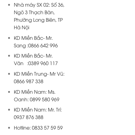
Nhà máy SX 02: Số 36,
Ngõ 3 Thạch Bàn,
Phường Long Biên, TP
Hà Nội
KD Miền Bắc- Mr.
Sang :0866 642 996
KD Miền Bắc- Mr.
Vân :0389 960 117
KD Miền Trung- Mr Vũ:
0866 987 338
KD Miền Nam: Ms.
Oanh: 0899 580 969
KD Miền Nam: Mr. Trí:
0937 876 388
Hotline: 0833 57 59 59