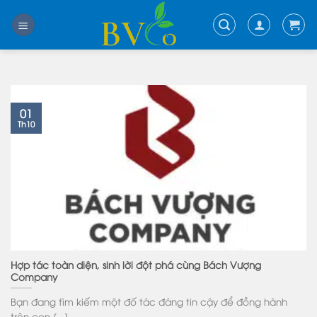
Skip
to
content
01
Th10
Hợp tác toàn diện, sinh lời đột phá cùng Bách Vượng
Company
Bạn đang tìm kiếm một đố tác đáng tin cậy để đồng hành
trên con [...]