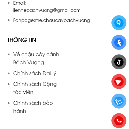
Email:
lienhebachvuong@gmail.com
Fanpage:
me.chaucaybachvuong
THÔNG TIN
Về chậu cây cảnh
Bách Vượng
Chính sách Đại lý
Chính sách Cộng
tác viên
Chính sách bảo
hành