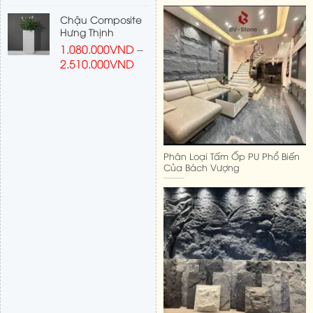
Chậu Composite
Hưng Thịnh
1.080.000
VND
–
2.510.000
VND
Phân Loại Tấm Ốp PU Phổ Biến
Của Bách Vượng