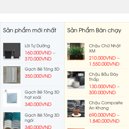
Sản phẩm mới nhất
Sản Phẩm Bán chạy
Lõi Tự Dưỡng
Chậu Chữ Nhật
XM
160.000
VND
–
210.000
VND
–
370.000
VND
1.550.000
VND
Gạch Bê Tông 3D
Chậu Bầu Đáy
350.000
VND
Thấp
130.000
VND
–
Gạch Bê Tông 3D
300.000
VND
hạt xoài
Chậu Composite
340.000
VND
An Khang
690.000
VND
–
Gạch Bê Tông 3D
ngói
1.840.000
VND
340.000
VND