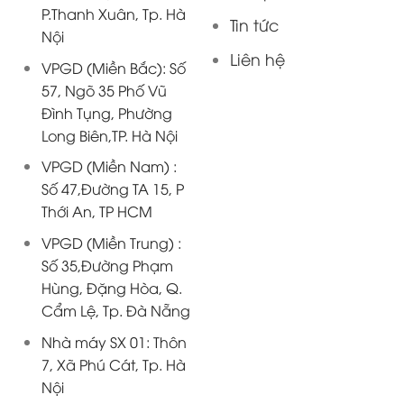
P.Thanh Xuân, Tp. Hà
Tin tức
Nội
Liên hệ
VPGD (Miền Bắc): Số
57, Ngõ 35 Phố Vũ
Đình Tụng, Phường
Long Biên,TP. Hà Nội
VPGD (Miền Nam) :
Số 47,Đường TA 15, P
Thới An, TP HCM
VPGD (Miền Trung) :
Số 35,Đường Phạm
Hùng, Đặng Hòa, Q.
Cẩm Lệ, Tp. Đà Nẵng
Nhà máy SX 01: Thôn
7, Xã Phú Cát, Tp. Hà
Nội