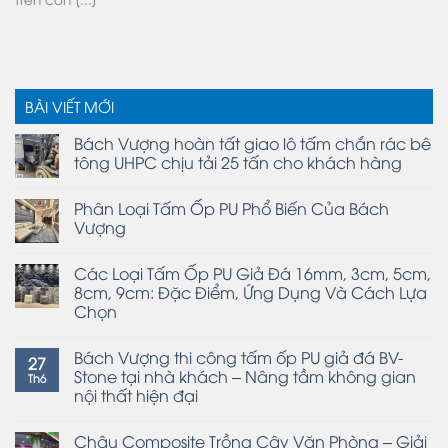
BÀI VIẾT MỚI
Bách Vượng hoàn tất giao lô tấm chắn rác bê
tông UHPC chịu tải 25 tấn cho khách hàng
Phân Loại Tấm Ốp PU Phổ Biến Của Bách
Vượng
Các Loại Tấm Ốp PU Giả Đá 16mm, 3cm, 5cm,
8cm, 9cm: Đặc Điểm, Ứng Dụng Và Cách Lựa
Chọn
Bách Vượng thi công tấm ốp PU giả đá BV-
27
Stone tại nhà khách – Nâng tầm không gian
Th6
nội thất hiện đại
Chậu Composite Trồng Cây Văn Phòng – Giải