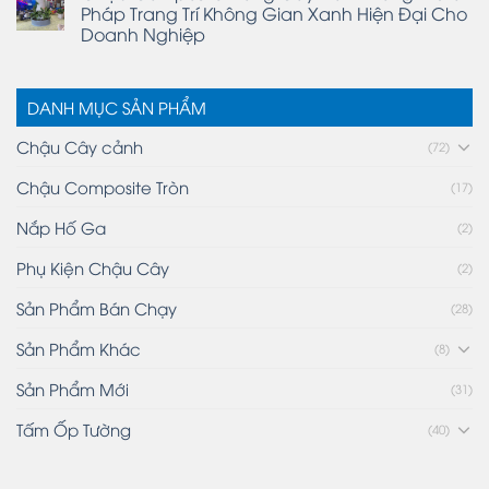
Pháp Trang Trí Không Gian Xanh Hiện Đại Cho
Doanh Nghiệp
DANH MỤC SẢN PHẨM
Chậu Cây cảnh
(72)
Chậu Composite Tròn
(17)
Nắp Hố Ga
(2)
Phụ Kiện Chậu Cây
(2)
Sản Phẩm Bán Chạy
(28)
Sản Phẩm Khác
(8)
Sản Phẩm Mới
(31)
Tấm Ốp Tường
(40)