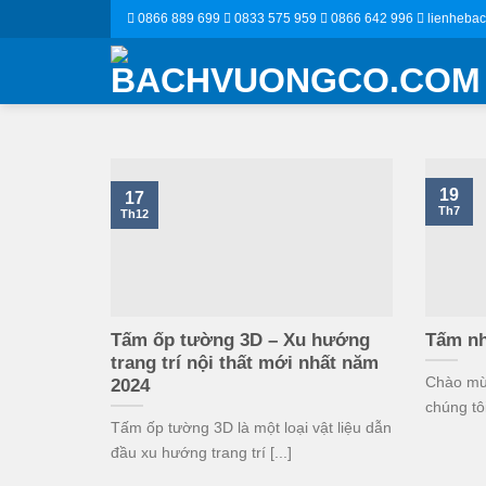
Skip
0866 889 699
0833 575 959
0866 642 996
lienheba
to
content
19
17
Th7
Th12
Tấm ốp tường 3D – Xu hướng
Tấm nh
trang trí nội thất mới nhất năm
Chào mừn
2024
chúng tôi
Tấm ốp tường 3D là một loại vật liệu dẫn
đầu xu hướng trang trí [...]