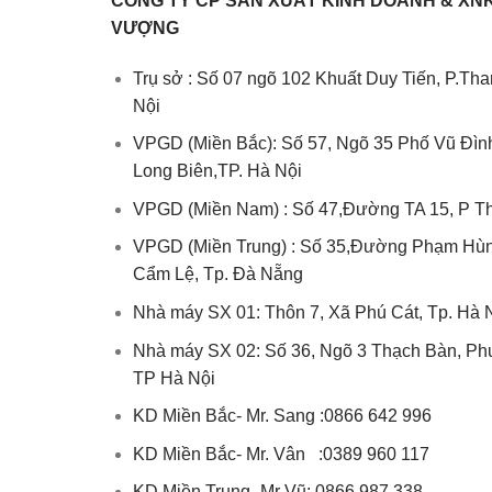
CÔNG TY CP SẢN XUẤT KINH DOANH & XN
VƯỢNG
Trụ sở : Số 07 ngõ 102 Khuất Duy Tiến, P.Th
Nội
VPGD (Miền Bắc): Số 57, Ngõ 35 Phố Vũ Đì
Long Biên,TP. Hà Nội
VPGD (Miền Nam) : Số 47,Đường TA 15, P T
VPGD (Miền Trung) : Số 35,Đường Phạm Hùn
Cẩm Lệ, Tp. Đà Nẵng
Nhà máy SX 01: Thôn 7, Xã Phú Cát, Tp. Hà 
Nhà máy SX 02: Số 36, Ngõ 3 Thạch Bàn, Ph
TP Hà Nội
KD Miền Bắc- Mr. Sang :0866 642 996
KD Miền Bắc- Mr. Vân :0389 960 117
KD Miền Trung- Mr Vũ:
0866 987 338