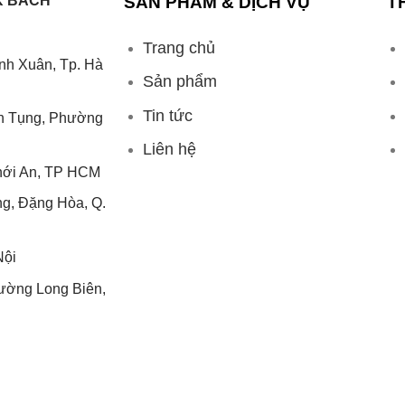
K BÁCH
SẢN PHẨM & DịCH VỤ
T
Trang chủ
anh Xuân, Tp. Hà
Sản phẩm
Tin tức
nh Tụng, Phường
Liên hệ
hới An, TP HCM
g, Đặng Hòa, Q.
Nội
ường Long Biên,