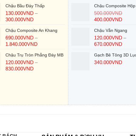
Chậu Bầu Đáy Thấp
Chậu Composite Hộp
130.000
VND
–
500.000
VND
300.000
VND
400.000
VND
Chậu Composite An Khang
Chậu Vằn Ngang
690.000
VND
–
120.000
VND
–
1.840.000
VND
670.000
VND
Chậu Trụ Tròn Phẳng Đáy MB
Gạch Bê Tông 3D Lục
120.000
VND
–
340.000
VND
830.000
VND