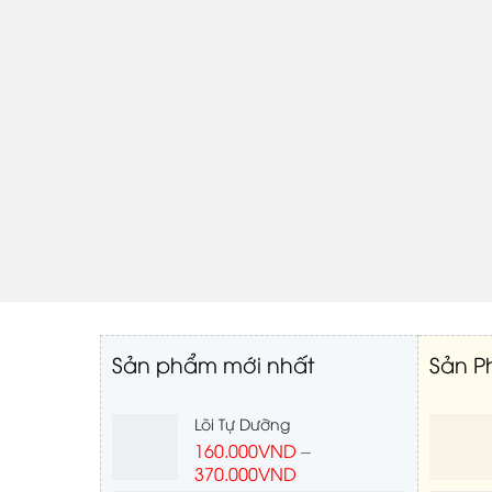
Sản phẩm mới nhất
Sản P
Lõi Tự Dưỡng
160.000
VND
–
370.000
VND