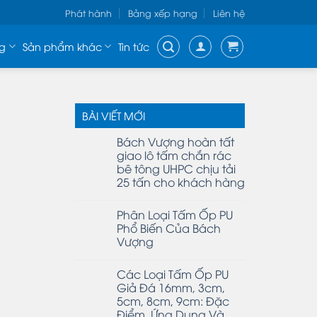
Phát hành
Bảng xếp hạng
Liên hệ
g
Sản phẩm khác
Tin tức
BÀI VIẾT MỚI
Bách Vượng hoàn tất
giao lô tấm chắn rác
bê tông UHPC chịu tải
25 tấn cho khách hàng
Phân Loại Tấm Ốp PU
Phổ Biến Của Bách
Vượng
Các Loại Tấm Ốp PU
Giả Đá 16mm, 3cm,
5cm, 8cm, 9cm: Đặc
Điểm, Ứng Dụng Và