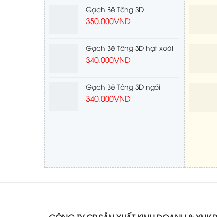
Gạch Bê Tông 3D
350.000
VND
Gạch Bê Tông 3D hạt xoài
340.000
VND
Gạch Bê Tông 3D ngói
340.000
VND
CÔNG TY CP SẢN XUẤT KINH DOANH & XNK