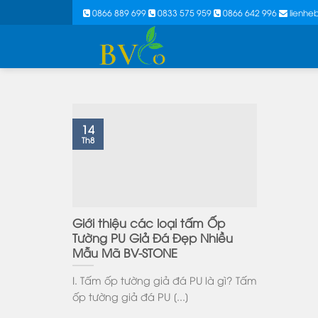
Skip
0866 889 699
0833 575 959
0866 642 996
lienh
to
content
14
Th8
Giới thiệu các loại tấm Ốp
Tường PU Giả Đá Đẹp Nhiều
Mẫu Mã BV-STONE
I. Tấm ốp tường giả đá PU là gì? Tấm
ốp tường giả đá PU [...]