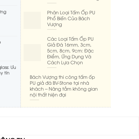
ưng
Phân Loại Tấm Ốp PU
Phổ Biến Của Bách
Vượng
Các Loại Tấm Ốp PU
D
Giả Đá 16mm, 3cm,
5cm, 8cm, 9cm: Đặc
Điểm, Ứng Dụng Và
Cách Lựa Chọn
lass: Ưu
y tín
Bách Vượng thi công tấm ốp
PU giả đá BV-Stone tại nhà
khách – Nâng tầm không gian
nội thất hiện đại