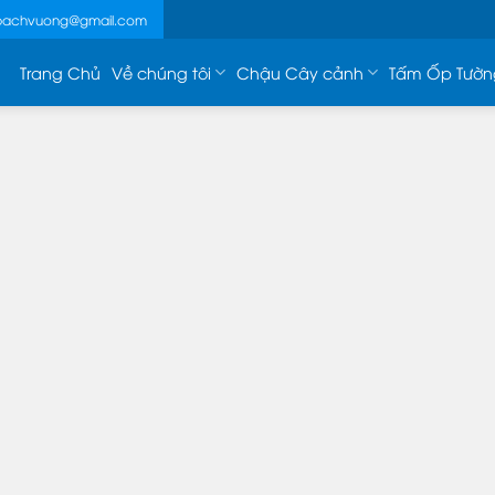
ebachvuong@gmail.com
Trang Chủ
Về chúng tôi
Chậu Cây cảnh
Tấm Ốp Tườn