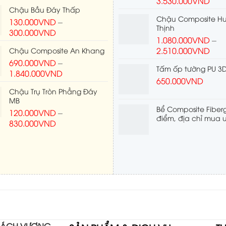
3.530.000
VND
Chậu Bầu Đáy Thấp
Chậu Composite H
130.000
VND
–
Thịnh
300.000
VND
1.080.000
VND
–
2.510.000
VND
Chậu Composite An Khang
690.000
VND
–
Tấm ốp tường PU 3
1.840.000
VND
650.000
VND
Chậu Trụ Tròn Phẳng Đáy
MB
Bể Composite Fiberg
120.000
VND
–
điểm, địa chỉ mua u
830.000
VND
 BÁCH VƯỢNG