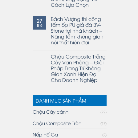
Cách Lựa Chọn
Bách Vượng thi công
27
tấm ốp PU giả đá BV-
Th6
Stone tại nhà khách –
Nâng tầm không gian
nội thất hiện đại
Chậu Composite Trồng
Cây Văn Phòng – Giải
Pháp Trang Trí Không
Gian Xanh Hiện Đại
Cho Doanh Nghiệp
DANH MỤC SẢN PHẨM
Chậu Cây cảnh
(72)
Chậu Composite Tròn
(17)
Nắp Hố Ga
(2)