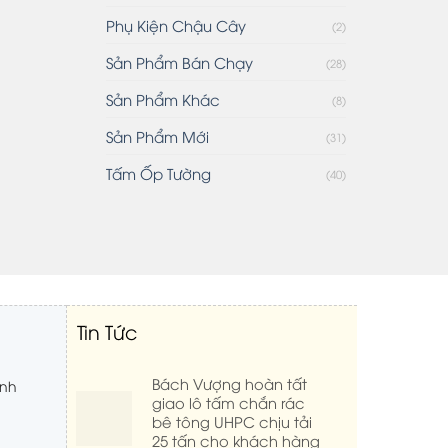
Phụ Kiện Chậu Cây
(2)
Sản Phẩm Bán Chạy
(28)
Sản Phẩm Khác
(8)
Sản Phẩm Mới
(31)
Tấm Ốp Tường
(40)
Tin Tức
Bách Vượng hoàn tất
inh
giao lô tấm chắn rác
bê tông UHPC chịu tải
25 tấn cho khách hàng