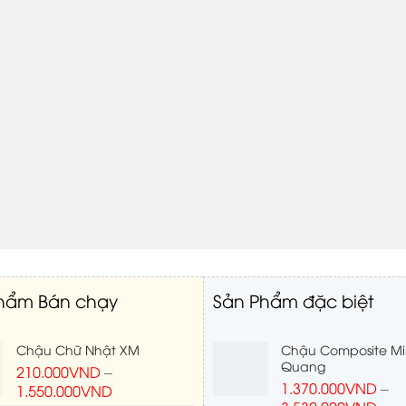
hẩm Bán chạy
Sản Phẩm đặc biệt
Chậu Chữ Nhật XM
Chậu Composite M
Quang
210.000
VND
–
1.370.000
VND
–
1.550.000
VND