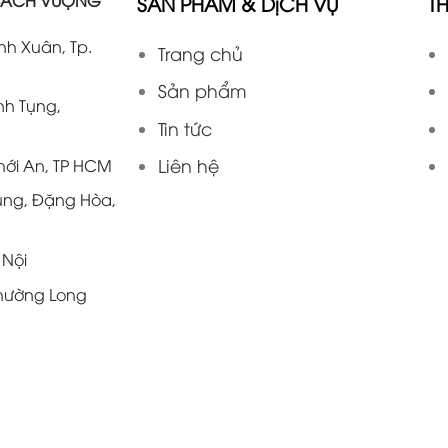
SẢN PHẨM & DịCH VỤ
T
anh Xuân, Tp.
Trang chủ
Sản phẩm
nh Tụng,
Tin tức
Liên hệ
hới An, TP HCM
ùng, Đặng Hòa,
 Nội
Phường Long