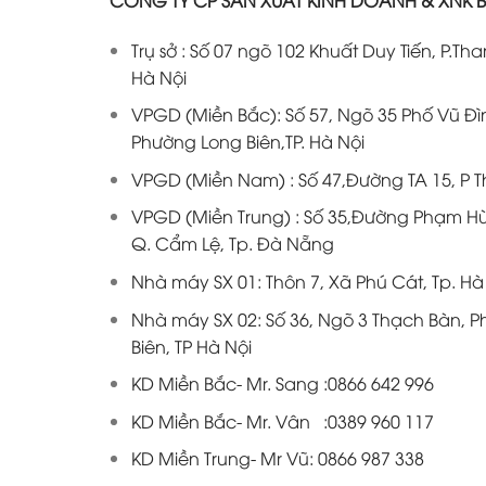
Trụ sở : Số 07 ngõ 102 Khuất Duy Tiến, P.Th
Hà Nội
VPGD (Miền Bắc): Số 57, Ngõ 35 Phố Vũ Đì
Phường Long Biên,TP. Hà Nội
VPGD (Miền Nam) : Số 47,Đường TA 15, P T
VPGD (Miền Trung) : Số 35,Đường Phạm H
Q. Cẩm Lệ, Tp. Đà Nẵng
Nhà máy SX 01: Thôn 7, Xã Phú Cát, Tp. Hà
Nhà máy SX 02: Số 36, Ngõ 3 Thạch Bàn, 
Biên, TP Hà Nội
KD Miền Bắc- Mr. Sang :0866 642 996
KD Miền Bắc- Mr. Vân :0389 960 117
KD Miền Trung- Mr Vũ:
0866 987 338