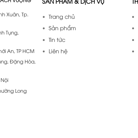
SẢN PHẨM & DịCH VỤ
T
anh Xuân, Tp.
Trang chủ
Sản phẩm
nh Tụng,
Tin tức
Liên hệ
hới An, TP HCM
ùng, Đặng Hòa,
 Nội
Phường Long