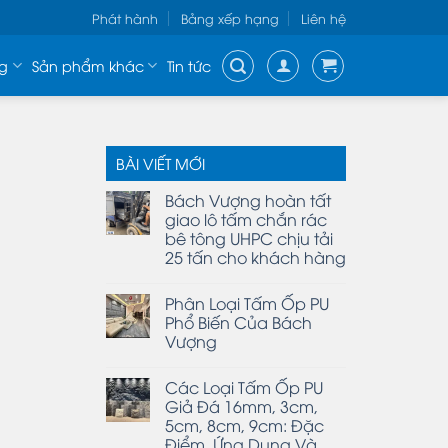
Phát hành
Bảng xếp hạng
Liên hệ
g
Sản phẩm khác
Tin tức
BÀI VIẾT MỚI
Bách Vượng hoàn tất
giao lô tấm chắn rác
bê tông UHPC chịu tải
25 tấn cho khách hàng
Phân Loại Tấm Ốp PU
Phổ Biến Của Bách
Vượng
Các Loại Tấm Ốp PU
Giả Đá 16mm, 3cm,
5cm, 8cm, 9cm: Đặc
Điểm, Ứng Dụng Và