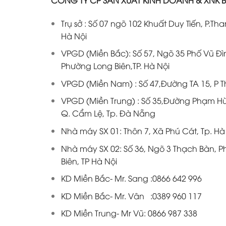
Trụ sở : Số 07 ngõ 102 Khuất Duy Tiến, P.Th
Hà Nội
VPGD (Miền Bắc): Số 57, Ngõ 35 Phố Vũ Đì
Phường Long Biên,TP. Hà Nội
VPGD (Miền Nam) : Số 47,Đường TA 15, P T
VPGD (Miền Trung) : Số 35,Đường Phạm H
Q. Cẩm Lệ, Tp. Đà Nẵng
Nhà máy SX 01: Thôn 7, Xã Phú Cát, Tp. Hà
Nhà máy SX 02: Số 36, Ngõ 3 Thạch Bàn, 
Biên, TP Hà Nội
KD Miền Bắc- Mr. Sang :0866 642 996
KD Miền Bắc- Mr. Vân :0389 960 117
KD Miền Trung- Mr Vũ:
0866 987 338