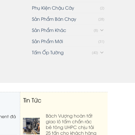
Phụ Kiện Chậu Cây
(2)
Sản Phẩm Bán Chạy
(28)
Sản Phẩm Khác
(8)
Sản Phẩm Mới
(31)
Tấm Ốp Tường
(40)
Tin Tức
Bách Vượng hoàn tất
ment đá
giao lô tấm chắn rác
bê tông UHPC chịu tải
25 tấn cho khách hàng