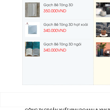
Gạch Bê Tông 3D
350.000
VND
Gạch Bê Tông 3D hạt xoài
340.000
VND
Gạch Bê Tông 3D ngói
340.000
VND
CÔNG TY CP SẢN XUẤT KINH DOANH & XNK