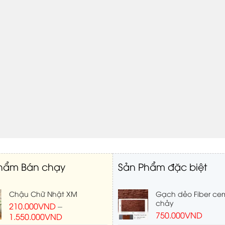
hẩm Bán chạy
Sản Phẩm đặc biệt
Chậu Chữ Nhật XM
Gạch dẻo Fiber ce
chảy
210.000
VND
–
750.000
VND
1.550.000
VND