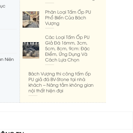
hục
Phân Loại Tấm Ốp PU
Phổ Biến Của Bách
Vượng
Các Loại Tấm Ốp PU
Giả Đá 16mm, 3cm,
5cm, 8cm, 9cm: Đặc
Điểm, Ứng Dụng Và
n Niên
Cách Lựa Chọn
Bách Vượng thi công tấm ốp
PU giả đá BV-Stone tại nhà
khách – Nâng tầm không gian
nội thất hiện đại