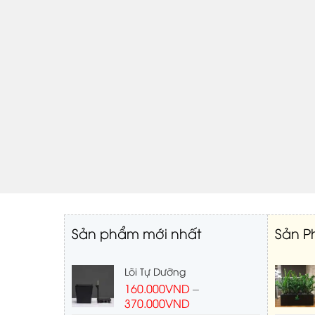
Sản phẩm mới nhất
Sản P
Lõi Tự Dưỡng
160.000
VND
–
370.000
VND