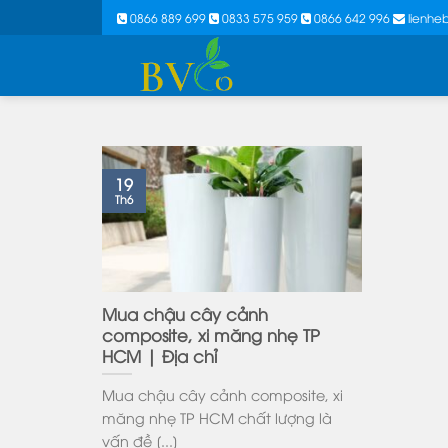
Skip
0866 889 699
0833 575 959
0866 642 996
lienh
to
content
19
Th6
Mua chậu cây cảnh
composite, xi măng nhẹ TP
HCM | Địa chỉ
Mua chậu cây cảnh composite, xi
măng nhẹ TP HCM chất lượng là
vấn đề [...]