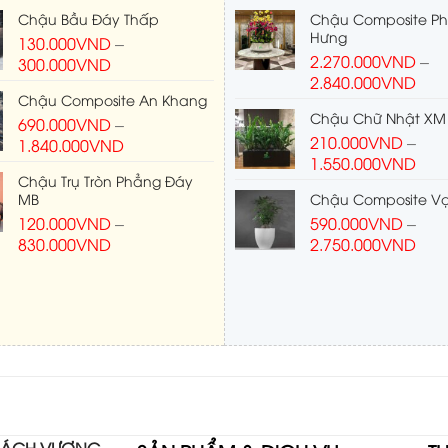
Chậu Bầu Đáy Thấp
Chậu Composite P
Hưng
130.000
VND
–
2.270.000
VND
–
300.000
VND
2.840.000
VND
Chậu Composite An Khang
Chậu Chữ Nhật XM
690.000
VND
–
210.000
VND
–
1.840.000
VND
1.550.000
VND
Chậu Trụ Tròn Phẳng Đáy
MB
Chậu Composite Vạ
120.000
VND
–
590.000
VND
–
830.000
VND
2.750.000
VND
 BÁCH VƯỢNG