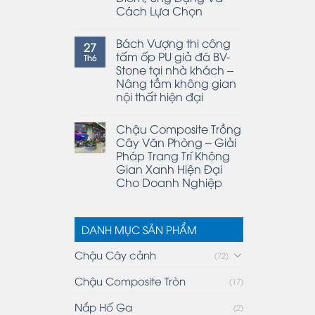
Cách Lựa Chọn
Bách Vượng thi công
27
tấm ốp PU giả đá BV-
Th6
Stone tại nhà khách –
Nâng tầm không gian
nội thất hiện đại
Chậu Composite Trồng
Cây Văn Phòng – Giải
Pháp Trang Trí Không
Gian Xanh Hiện Đại
Cho Doanh Nghiệp
DANH MỤC SẢN PHẨM
Chậu Cây cảnh
(72)
Chậu Composite Tròn
(17)
Nắp Hố Ga
(2)