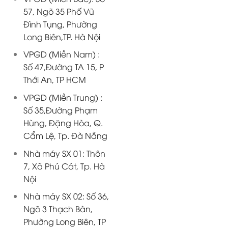
57, Ngõ 35 Phố Vũ
Đình Tụng, Phường
Long Biên,TP. Hà Nội
VPGD (Miền Nam) :
Số 47,Đường TA 15, P
Thới An, TP HCM
VPGD (Miền Trung) :
Số 35,Đường Phạm
Hùng, Đặng Hòa, Q.
Cẩm Lệ, Tp. Đà Nẵng
Nhà máy SX 01: Thôn
7, Xã Phú Cát, Tp. Hà
Nội
Nhà máy SX 02: Số 36,
Ngõ 3 Thạch Bàn,
Phường Long Biên, TP