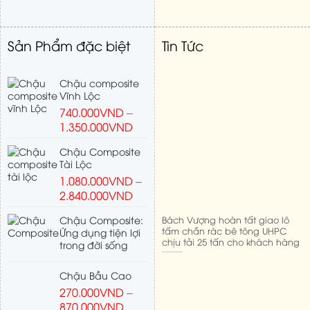
Sản Phẩm đặc biệt
Tin Tức
Chậu composite
Vĩnh Lộc
740.000
VND
–
1.350.000
VND
Chậu Composite
Tài Lộc
1.080.000
VND
–
2.840.000
VND
Bách Vượng hoàn tất giao lô
Chậu Composite:
tấm chắn rác bê tông UHPC
Ứng dụng tiện lợi
chịu tải 25 tấn cho khách hàng
trong đời sống
Chậu Bầu Cao
270.000
VND
–
870.000
VND