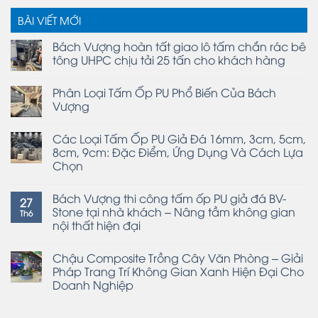
BÀI VIẾT MỚI
Bách Vượng hoàn tất giao lô tấm chắn rác bê
tông UHPC chịu tải 25 tấn cho khách hàng
Phân Loại Tấm Ốp PU Phổ Biến Của Bách
Vượng
Các Loại Tấm Ốp PU Giả Đá 16mm, 3cm, 5cm,
8cm, 9cm: Đặc Điểm, Ứng Dụng Và Cách Lựa
Chọn
Bách Vượng thi công tấm ốp PU giả đá BV-
27
Stone tại nhà khách – Nâng tầm không gian
Th6
nội thất hiện đại
Chậu Composite Trồng Cây Văn Phòng – Giải
Pháp Trang Trí Không Gian Xanh Hiện Đại Cho
Doanh Nghiệp