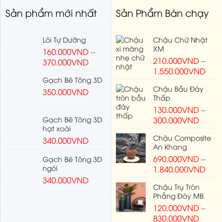
Sản phẩm mới nhất
Sản Phẩm Bán chạy
Lõi Tự Dưỡng
Chậu Chữ Nhật
XM
160.000
VND
–
210.000
VND
–
370.000
VND
1.550.000
VND
Gạch Bê Tông 3D
Chậu Bầu Đáy
350.000
VND
Thấp
130.000
VND
–
Gạch Bê Tông 3D
300.000
VND
hạt xoài
Chậu Composite
340.000
VND
An Khang
690.000
VND
–
Gạch Bê Tông 3D
ngói
1.840.000
VND
340.000
VND
Chậu Trụ Tròn
Phẳng Đáy MB
120.000
VND
–
830.000
VND