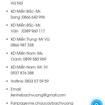
Hà Nội
KD Miền Bắc- Mr.
Sang :0866 642 996
KD Miền Bắc- Mr.
Vân :0389 960 117
KD Miền Trung- Mr Vũ:
0866 987 338
KD Miền Nam: Ms.
Oanh: 0899 580 969
KD Miền Nam: Mr. Trí:
0937 876 388
Hotline: 0833 57 59 59
Email:
lienhebachvuong@gmail.com
Fanpage:
me.chaucaybachvuong