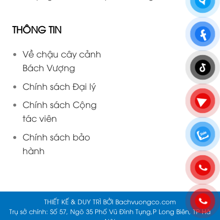
THÔNG TIN
Về chậu cây cảnh
Bách Vượng
Chính sách Đại lý
Chính sách Cộng
tác viên
Chính sách bảo
hành
THIẾT KẾ & DUY TRÌ BỞI
Bachvuongco.com
Trụ sở chính: Số 57, Ngõ 35 Phố Vũ Đình Tụng,P Long Biên, TP Hà