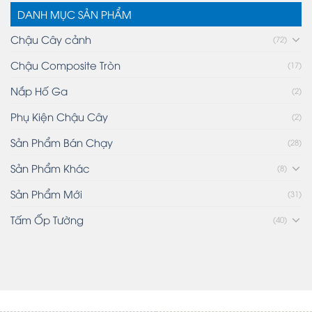
DANH MỤC SẢN PHẨM
Chậu Cây cảnh
(72)
Chậu Composite Tròn
(17)
Nắp Hố Ga
(2)
Phụ Kiện Chậu Cây
(2)
Sản Phẩm Bán Chạy
(28)
Sản Phẩm Khác
(8)
Sản Phẩm Mới
(31)
Tấm Ốp Tường
(40)