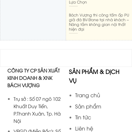
Lựa Chọn
Bách Vượng thi công tấm ốp PU
giả đá BV-Stone tại nhà khách –
Nâng tầm không gian nội thất
hiện đại
CÔNG TY CP SẢN XUẤT
SẢN PHẨM & DịCH
KINH DOANH & XNK
VỤ
BÁCH VƯỢNG
Trang chủ
Trụ sở : Số 07 ngõ 102
Sản phẩm
Khuất Duy Tiến,
P.Thanh Xuân, Tp. Hà
Tin tức
Nội
Liên hệ
VPGD (Miền Bắc): Số