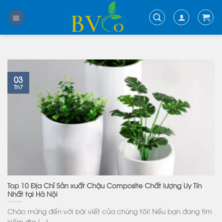
Skip
to
content
03
Th7
Top 10 Địa Chỉ Sản xuất Chậu Composite Chất lượng Uy Tín
Nhất tại Hà Nội
Chào mừng đến với bài viết của chúng tôi! Nếu bạn đang tìm
kiếm địa [...]